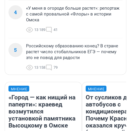
«У меня в огороде больше растет»: репортаж
4
с самой провальной «Флоры» в истории
Омска
13 189
41
Российскому образованию конец? В стране
5
растет число стобалльников ЕГЭ — почему
это не повод для радости
13 158
79
МНЕНИЕ
МНЕНИЕ
«Город — как нищий на
От сусликов до
паперти»: краевед
автобусов с
возмутился
кондиционерам
установкой памятника
Почему Красно
Высоцкому в Омске
оказался круч