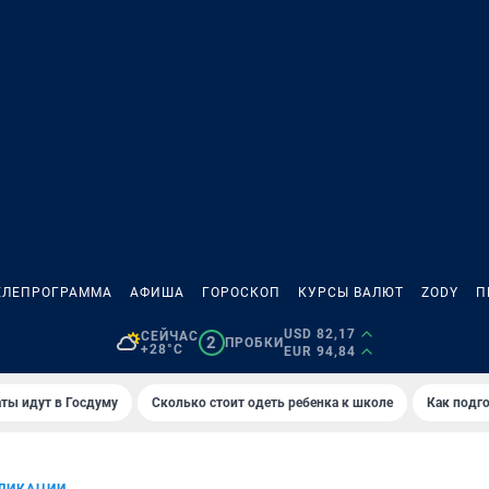
ЕЛЕПРОГРАММА
АФИША
ГОРОСКОП
КУРСЫ ВАЛЮТ
ZODY
П
USD 82,17
СЕЙЧАС
2
ПРОБКИ
+28°C
EUR 94,84
ты идут в Госдуму
Сколько стоит одеть ребенка к школе
Как подго