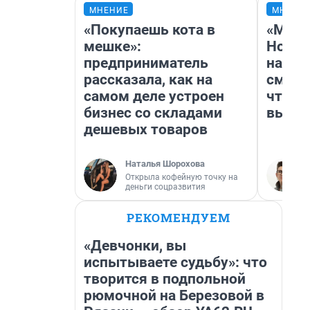
МНЕНИЕ
МНЕНИ
«Покупаешь кота в
«Мы в
мешке»:
Нолан
предприниматель
настр
рассказала, как на
смотр
самом деле устроен
чтобы
бизнес со складами
выгля
дешевых товаров
Наталья Шорохова
Открыла кофейную точку на
деньги соцразвития
РЕКОМЕНДУЕМ
«Девчонки, вы
испытываете судьбу»: что
творится в подпольной
рюмочной на Березовой в