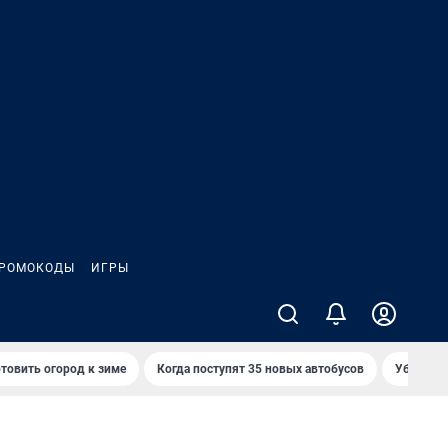
РОМОКОДЫ
ИГРЫ
товить огород к зиме
Когда поступят 35 новых автобусов
Убийца р