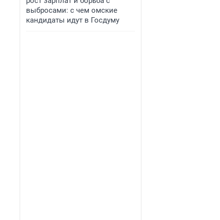
рост зарплат и борьба с
выбросами: с чем омские
кандидаты идут в Госдуму