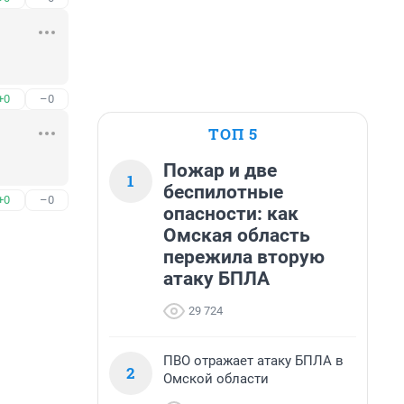
+0
–0
ТОП 5
Пожар и две
1
беспилотные
+0
–0
опасности: как
Омская область
пережила вторую
атаку БПЛА
29 724
ПВО отражает атаку БПЛА в
2
Омской области