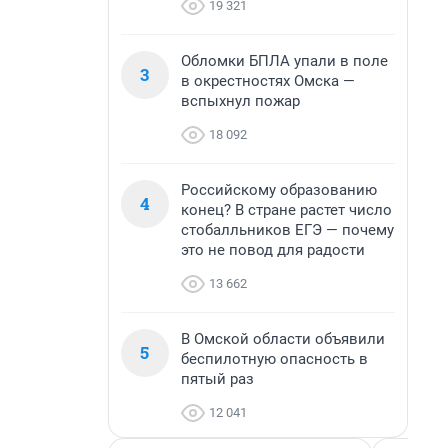
19 321
Обломки БПЛА упали в поле
3
в окрестностях Омска —
вспыхнул пожар
18 092
Российскому образованию
4
конец? В стране растет число
стобалльников ЕГЭ — почему
это не повод для радости
13 662
В Омской области объявили
5
беспилотную опасность в
пятый раз
12 041