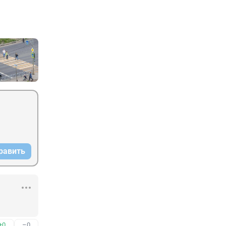
равить
+0
–0