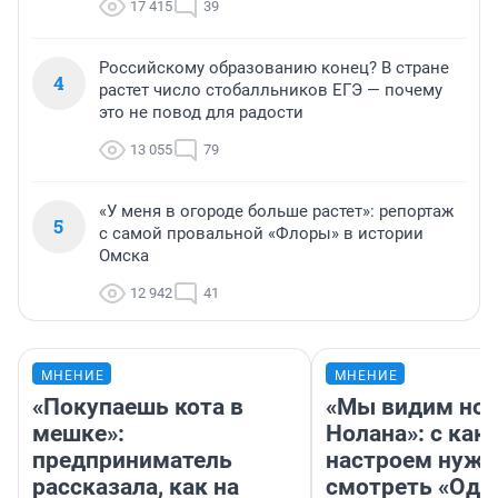
17 415
39
Российскому образованию конец? В стране
4
растет число стобалльников ЕГЭ — почему
это не повод для радости
13 055
79
«У меня в огороде больше растет»: репортаж
5
с самой провальной «Флоры» в истории
Омска
12 942
41
МНЕНИЕ
МНЕНИЕ
«Покупаешь кота в
«Мы видим нов
мешке»:
Нолана»: с как
предприниматель
настроем нужн
рассказала, как на
смотреть «Оди