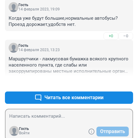
Гость
14 февраля 2023, 19:09
Когда уже будут большие,нормальные автобусы?
Проезд дорожает,удобств нет.
+0
–0
Гость
14 февраля 2023, 13:23
Маршрутчики - лакмусовая бумажка всякого крупного 
населенного пункта, где слабы или 
закоррумпированы местные исполнительные органы 
власти: администрация города(района), полиция и 
+0
–0
надзорные органы. Где у руля стоит крепкий 
хозяйственник (даже взяточник в чем-то), данное 
явление практически сведено на нет.
Читать все комментарии
Гость
Отправить
Войти