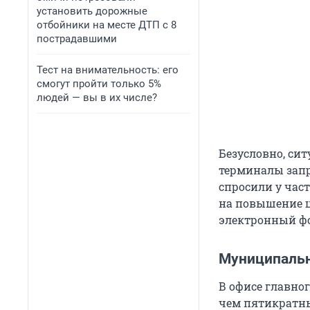
установить дорожные
отбойники на месте ДТП с 8
пострадавшими
Тест на внимательность: его
смогут пройти только 5%
людей — вы в их числе?
Безусловно, сит
терминалы запр
спросили у час
на повышение ц
электронный ф
Муниципальн
В офисе главно
чем пятикратны