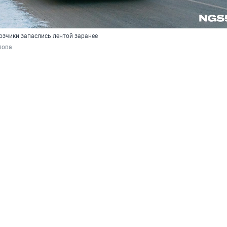
зчики запаслись лентой заранее
пова