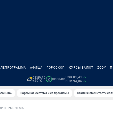
ЕЛЕПРОГРАММА
АФИША
ГОРОСКОП
КУРСЫ ВАЛЮТ
ZODY
П
USD 81,41
СЕЙЧАС
2
ПРОБКИ
+20°C
EUR 94,06
огонька»
Тюремная система и ее проблемы
Какие знаменитости свя
ОРТ
ПРОБЛЕМА