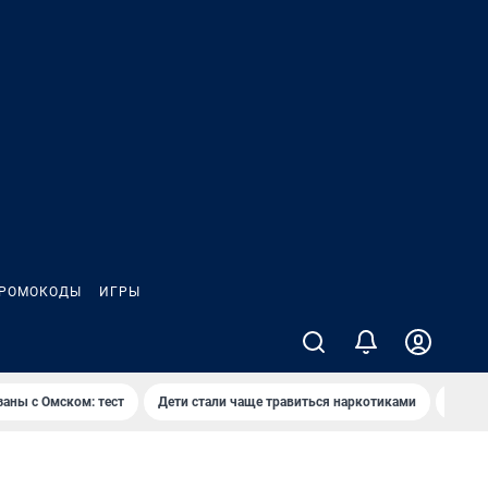
РОМОКОДЫ
ИГРЫ
заны с Омском: тест
Дети стали чаще травиться наркотиками
Появя