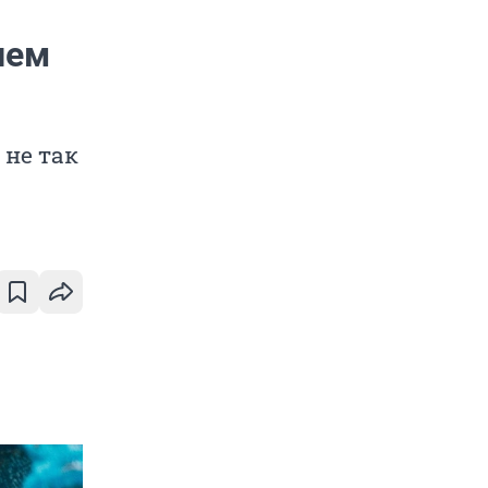
ием
 не так