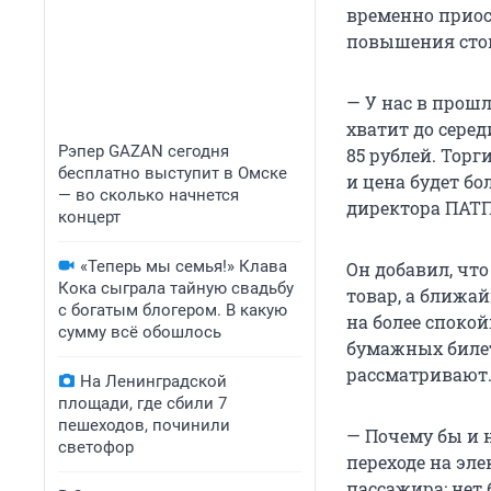
временно приос
повышения сто
— У нас в прошл
хватит до серед
Рэпер GAZAN сегодня
85 рублей. Торг
бесплатно выступит в Омске
и цена будет б
— во сколько начнется
директора ПАТП
концерт
«Теперь мы семья!» Клава
Он добавил, чт
Кока сыграла тайную свадьбу
товар, а ближа
с богатым блогером. В какую
на более споко
сумму всё обошлось
бумажных билет
рассматривают
На Ленинградской
площади, где сбили 7
пешеходов, починили
— Почему бы и н
светофор
переходе на эле
пассажира: нет 