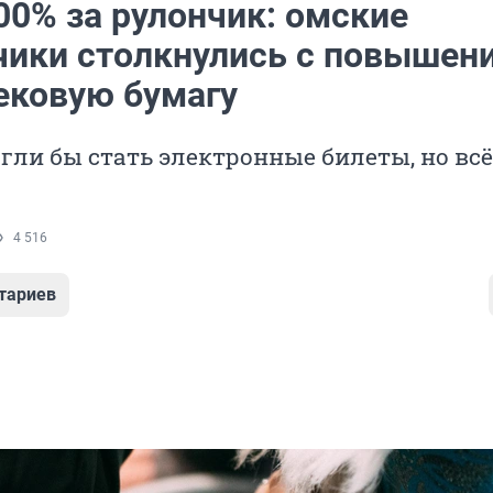
00% за рулончик: омские
чики столкнулись с повышен
чековую бумагу
ли бы стать электронные билеты, но всё
4 516
тариев