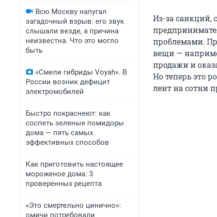
Всю Москву напугал
Из-за санкций,
загадочный взрыв: его звук
предпринимател
слышали везде, а причина
неизвестна. Что это могло
проблемами. П
быть
вещи — наприме
продажи и оказ
«Смели гибриды Voyah». В
Но теперь это 
России возник дефицит
лент на сотни п
электромобилей
Быстро покраснеют: как
соспеть зеленые помидоры
дома — пять самых
эффективных способов
Как приготовить настоящее
мороженое дома: 3
проверенных рецепта
«Это смертельно цинично»:
омичи потребовали