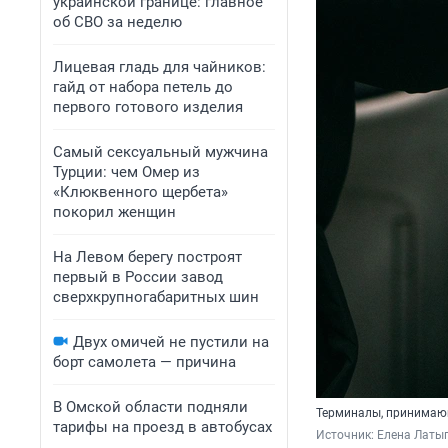
украинской границе: главное
об СВО за неделю
Лицевая гладь для чайников:
гайд от набора петель до
первого готового изделия
Самый сексуальный мужчина
Турции: чем Омер из
«Клюквенного щербета»
покорил женщин
На Левом берегу построят
первый в России завод
сверхкрупногабаритных шин
Двух омичей не пустили на
борт самолета — причина
В Омской области подняли
Терминалы, принимающ
тарифы на проезд в автобусах
Источник: 
Елена Латы