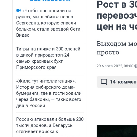
Рост в 3
«Чтобы нас носили на
перевоз
ручках, мы любим»: нерпа
Сергеевна, которую спасли
цен на 
бельком, стала звездой Сети.
Видео
Выходом мог
Тигры на пляже и 300 оленей
просто
в дикой природе: топ-24
самых красивых бухт
29 марта 2022, 08:00
Приморского края
«Жила тут интеллигенция».
14
коммен
История сибирского дома-
бумеранга, где в гости ходили
через балконы, — таких всего
два в России
Россию атаковали больше 200
тысяч дронов, а Беларусь
стягивает войска к