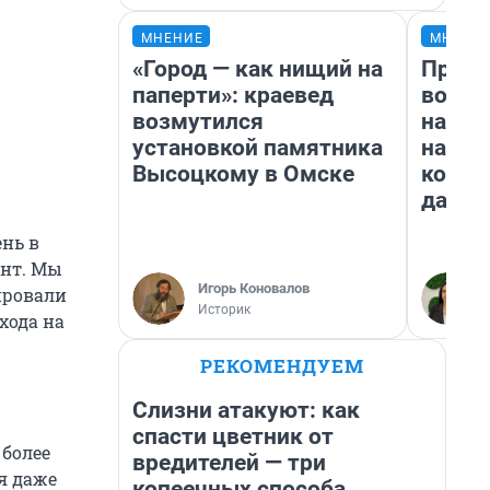
МНЕНИЕ
МНЕНИ
«Город — как нищий на
Прода
паперти»: краевед
возьм
возмутился
нам г
установкой памятника
налог
Высоцкому в Омске
косне
даже 
ень в
ент. Мы
Игорь Коновалов
ировали
Историк
хода на
РЕКОМЕНДУЕМ
Слизни атакуют: как
спасти цветник от
 более
вредителей — три
я даже
копеечных способа