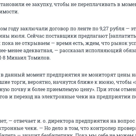
тановили ее закупку, чтобы не переплачивать в моме
имости.
ом году заключали договор по ленте по 9,27 рубля — э
ины июля. Сейчас поставщики предлагают [заплатить] 
и пока не открываем — время есть, ждем, что рынок ус
олее-менее адекватная, — рассказал исполняющий обяз
-8 Михаил Томилов.
о в данный момент предприятия не мониторят цены на
йшие торги, вероятно, начнутся ближе к июню, чтобы 
йную почву и более приемлемую цену». При этом отме
ов и переход на электронные чеки на предприятии п
.
ет, — отвечает и. о. директора предприятия на вопрос
ктронные чеки. — Но дело в том, что контролер провер
билета — значит безбилетник. Пока мы себе не можем 