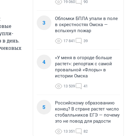
19 060
90
и
Обломки БПЛА упали в поле
3
в окрестностях Омска —
овые
вспыхнул пожар
упли-
 в день.
17 841
39
 чековых
«У меня в огороде больше
4
растет»: репортаж с самой
провальной «Флоры» в
истории Омска
13 509
41
Российскому образованию
5
конец? В стране растет число
стобалльников ЕГЭ — почему
это не повод для радости
13 351
82