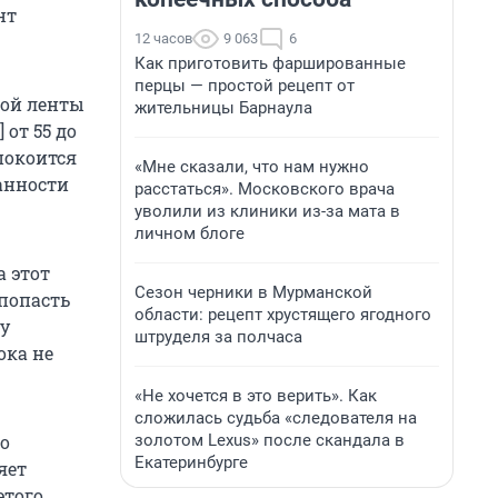
нт
12 часов
9 063
6
Как приготовить фаршированные
перцы — простой рецепт от
той ленты
жительницы Барнаула
от 55 до
покоится
«Мне сказали, что нам нужно
анности
расстаться». Московского врача
уволили из клиники из-за мата в
личном блоге
 этот
Сезон черники в Мурманской
«попасть
области: рецепт хрустящего ягодного
ну
штруделя за полчаса
ока не
«Не хочется в это верить». Как
сложилась судьба «следователя на
золотом Lexus» после скандала в
 о
Екатеринбурге
яет
этого