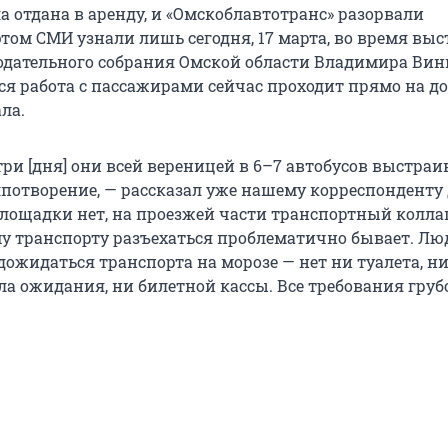
а отдана в аренду, и «Омскоблавтотранс» разорвали
этом СМИ узнали лишь сегодня, 17 марта, во время вы
одательного собрания Омской области Владимира Вин
вся работа с пассажирами сейчас проходит прямо на до
ла.
 три [дня] они всей вереницей в 6–7 автобусов выстраи
лпотворение, — рассказал уже нашему корреспонденту 
лощадки нет, на проезжей части транспортный колла
у транспорту разъехаться проблематично бывает. Лю
дожидаться транспорта на морозе — нет ни туалета, н
ла ожидания, ни билетной кассы. Все требования груб