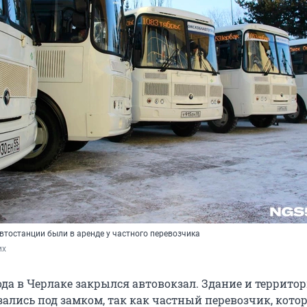
втостанции были в аренде у частного перевозчика
их
года в Черлаке закрылся автовокзал. Здание и террито
зались под замком, так как частный перевозчик, кото