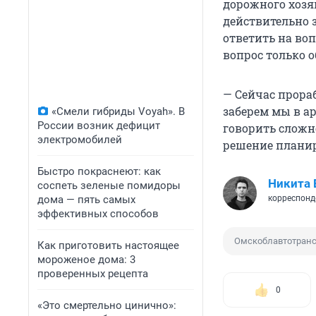
дорожного хозя
действительно з
ответить на воп
вопрос только о
— Сейчас прораб
заберем мы в а
«Смели гибриды Voyah». В
России возник дефицит
говорить сложн
электромобилей
решение планир
Быстро покраснеют: как
Никита 
соспеть зеленые помидоры
дома — пять самых
корреспонд
эффективных способов
Омскоблавтотран
Как приготовить настоящее
мороженое дома: 3
проверенных рецепта
0
«Это смертельно цинично»: