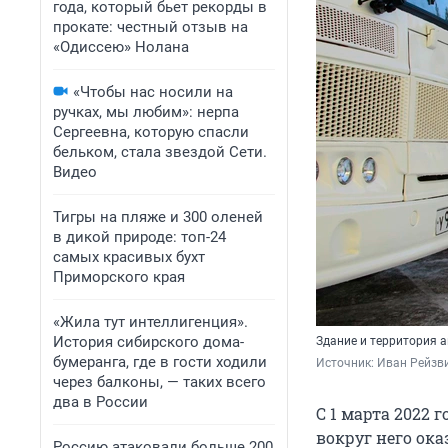
года, который бьет рекорды в
прокате: честный отзыв на
«Одиссею» Нолана
«Чтобы нас носили на
ручках, мы любим»: нерпа
Сергеевна, которую спасли
бельком, стала звездой Сети.
Видео
Тигры на пляже и 300 оленей
в дикой природе: топ-24
самых красивых бухт
Приморского края
«Жила тут интеллигенция».
История сибирского дома-
Здание и территория а
бумеранга, где в гости ходили
Источник: 
Иван Рейзв
через балконы, — таких всего
два в России
С 1 марта 2022 
вокруг него ока
Россию атаковали больше 200