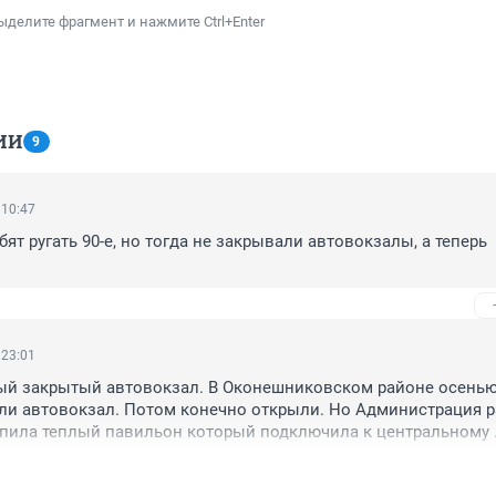
ыделите фрагмент и нажмите Ctrl+Enter
ИИ
9
 10:47
т ругать 90-е, но тогда не закрывали автовокзалы, а теперь 
 23:01
ый закрытый автовокзал. В Оконешниковском районе осенью 
ли автовокзал. Потом конечно открыли. Но Администрация ра
упила теплый павильон который подключила к центральному 
ановила его в центре района. Все местные жители довольны. 
ых властей!!!