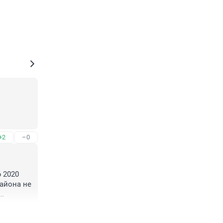
+2
–0
2020 
йона не 
Все 
+2
–0