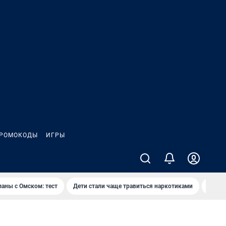
РОМОКОДЫ
ИГРЫ
заны с Омском: тест
Дети стали чаще травиться наркотиками
Появя