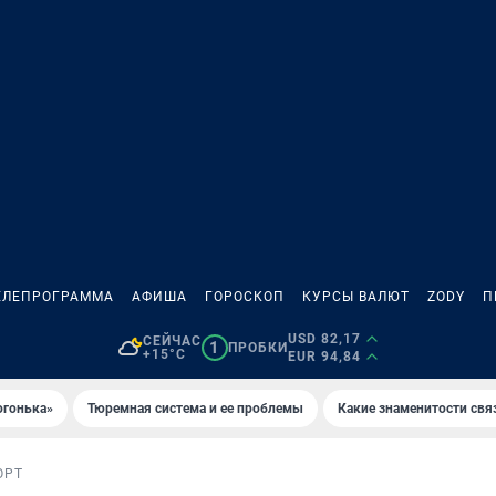
ЕЛЕПРОГРАММА
АФИША
ГОРОСКОП
КУРСЫ ВАЛЮТ
ZODY
П
USD 82,17
СЕЙЧАС
1
ПРОБКИ
+15°C
EUR 94,84
огонька»
Тюремная система и ее проблемы
Какие знаменитости свя
ОРТ