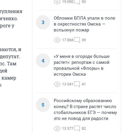
19 090
90
ступления
иченко.
Обломки БПЛА упали в поле
3
в окрестностях Омска —
роге у
вспыхнул пожар
17 868
39
ваются, и
депутат.
«У меня в огороде больше
4
растет»: репортаж с самой
пс. Там
провальной «Флоры» в
дей
истории Омска
и камер
о
13 541
41
Российскому образованию
5
конец? В стране растет число
стобалльников ЕГЭ — почему
это не повод для радости
13 377
82