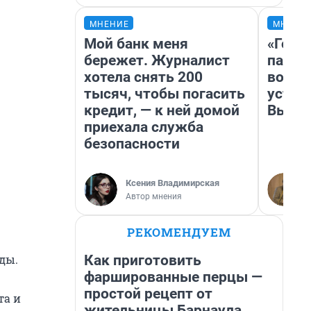
МНЕНИЕ
МНЕНИ
Мой банк меня
«Горо
бережет. Журналист
папер
хотела снять 200
возму
тысяч, чтобы погасить
устан
кредит, — к ней домой
Высоц
приехала служба
безопасности
Ксения Владимирская
Автор мнения
РЕКОМЕНДУЕМ
Как приготовить
ды.
фаршированные перцы —
простой рецепт от
та и
жительницы Барнаула