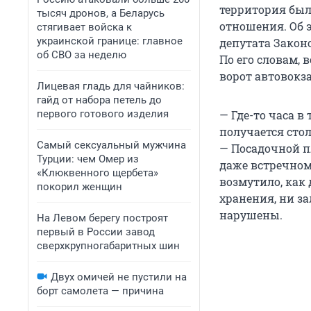
территория был
тысяч дронов, а Беларусь
отношения. Об 
стягивает войска к
украинской границе: главное
депутата Закон
об СВО за неделю
По его словам, 
ворот автовокза
Лицевая гладь для чайников:
гайд от набора петель до
первого готового изделия
— Где-то часа в
получается сто
Самый сексуальный мужчина
— Посадочной п
Турции: чем Омер из
даже встречном
«Клюквенного щербета»
возмутило, как 
покорил женщин
хранения, ни за
нарушены.
На Левом берегу построят
первый в России завод
сверхкрупногабаритных шин
Двух омичей не пустили на
борт самолета — причина