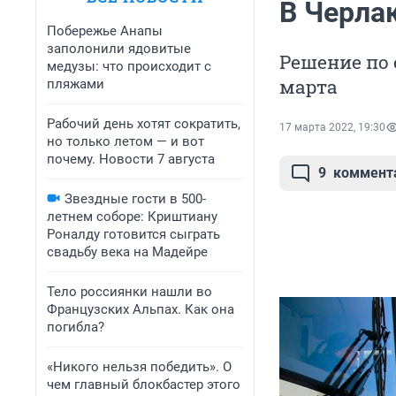
В Черла
Побережье Анапы
заполонили ядовитые
Решение по 
медузы: что происходит с
марта
пляжами
Рабочий день хотят сократить,
17 марта 2022, 19:30
но только летом — и вот
почему. Новости 7 августа
9
коммент
Звездные гости в 500-
летнем соборе: Криштиану
Роналду готовится сыграть
свадьбу века на Мадейре
Тело россиянки нашли во
Французских Альпах. Как она
погибла?
«Никого нельзя победить». О
чем главный блокбастер этого