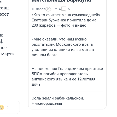
ия
отовы
13 часов
6 214
5
этот
«Кто-то считает меня сумасшедшей».
Екатеринбурженка приютила дома
200 жирафов — фото и видео
е:
«Мне сказали, что нам нужно
],
расстаться». Московского врача
ное
уволили из клиники из-за мата в
 марта.
личном блоге
На пляже под Геленджиком при атаке
БПЛА погибли преподаватель
английского языка и ее 12-летняя
дочь
Соль земли забайкальской.
Нижегородцевы
0