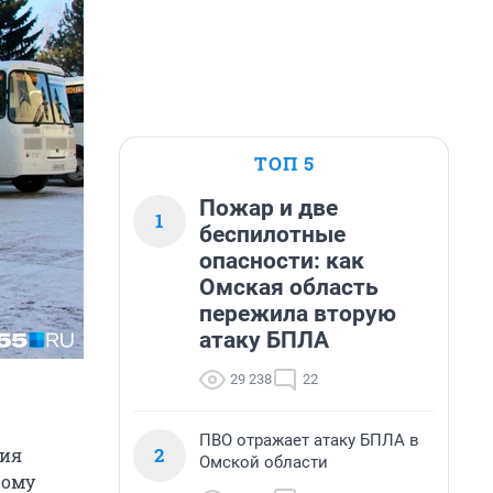
ТОП 5
Пожар и две
1
беспилотные
опасности: как
Омская область
пережила вторую
атаку БПЛА
29 238
22
ПВО отражает атаку БПЛА в
2
рия
Омской области
рому