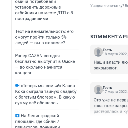
омичи потребовали
Увидели опечатку? В
установить дорожные
отбойники на месте ДТП с 8
пострадавшими
Тест на внимательность: его
КОММЕНТАР
смогут пройти только 5%
людей — вы в их числе?
Гость
18 марта 2022,
Рэпер GAZAN сегодня
бесплатно выступит в Омске
Наши власти любя
— во сколько начнется
закрывают.
концерт
«Теперь мы семья!» Клава
Гость
Кока сыграла тайную свадьбу
17 марта 2022,
с богатым блогером. В какую
Это уже не перв
сумму всё обошлось
года тоже закры
растерялась и к
На Ленинградской
отоплению и уст
площади, где сбили 7
зависит от местн
пешеходов, починили