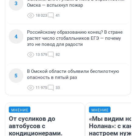
3
Омска — вспыхнул пожар
18 023
41
Российскому образованию конец? В стране
4
растет число стобалльников ЕГЭ — почему
это не повод для радости
13 579
82
В Омской области объявили беспилотную
5
опасность в пятый раз
11 975
33
МНЕНИЕ
МНЕНИЕ
От сусликов до
«Мы видим нов
автобусов с
Нолана»: с как
кондиционерами.
настроем нужн