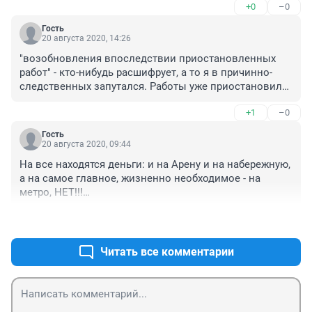
+0
–0
Гость
20 августа 2020, 14:26
"возобновления впоследствии приостановленных 
работ" - кто-нибудь расшифрует, а то я в причинно-
следственных запутался. Работы уже приостановили 
или только собираются? Или их сначала возобновят, 
+1
–0
а потом приостановят?
Гость
20 августа 2020, 09:44
На все находятся деньги: и на Арену и на набережную, 
а на самое главное, жизненно необходимое - на 
метро, НЕТ!!!

Люди, опомнитесь, пандемия это на долго, 
+0
–0
дополнительные средства и возможности перевозки 
- это вопрос выживаемости!!!

В Омске умирают каждый день по 5 чел. от 
Читать все комментарии
коронавируса, такого нет нигде, а потому что 
транспорт переполнен!!!