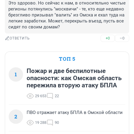
Это здорово. Но сейчас к нам, в относительно чистые 
регионы потянулись "москвичи" - те, кто еще недавно 
брезгливо призывал "валить" из Омска и ехал туда на 
легкие заработки. Может, перекрыть въезд, пусть все 
сидят по своим домам?
+0
–0
ОТВЕТИТЬ
ТОП 5
Пожар и две беспилотные
1
опасности: как Омская область
пережила вторую атаку БПЛА
29 653
22
ПВО отражает атаку БПЛА в Омской области
2
19 288
90