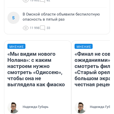
13 602
82
В Омской области объявили беспилотную
5
опасность в пятый раз
11 998
33
МНЕНИЕ
МНЕНИЕ
«Мы видим нового
«Финал не совп
Нолана»: с каким
ожиданиями»: 
настроем нужно
смотреть фил
смотреть «Одиссею»,
«Старый орел» 
чтобы она не
большом экран
выглядела как фиаско
честная рецен
Надежда Губарь
Надежда Губар