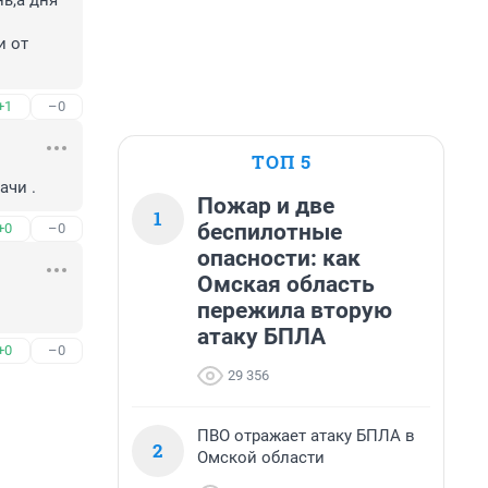
,а дня 
 от 
+1
–0
ТОП 5
ачи .
Пожар и две
1
беспилотные
+0
–0
опасности: как
Омская область
пережила вторую
атаку БПЛА
+0
–0
29 356
ПВО отражает атаку БПЛА в
2
Омской области