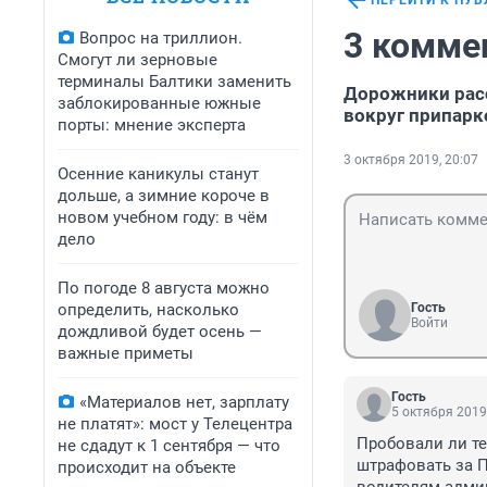
ПЕРЕЙТИ К ПУ
3 комме
Вопрос на триллион.
Смогут ли зерновые
терминалы Балтики заменить
Дорожники расс
заблокированные южные
вокруг припар
порты: мнение эксперта
3 октября 2019, 20:07
Осенние каникулы станут
дольше, а зимние короче в
новом учебном году: в чём
дело
По погоде 8 августа можно
определить, насколько
Гость
Войти
дождливой будет осень —
важные приметы
Гость
«Материалов нет, зарплату
5 октября 2019
не платят»: мост у Телецентра
Пробовали ли те
не сдадут к 1 сентября — что
штрафовать за П
происходит на объекте