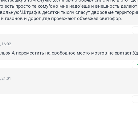
истрашку,в том случае ,если было объявление и не в этот день
ого есть просто те кому"оно мне надо"еще и внешность делают 
ольную".Штраф в десятки тысяч спасут дворовые территории
газонов и дорог ,где проезжают объезжая светофор.
, 16:02
льзя.А переместить на свободное место мозгов не хватает.Уд
, 21:01