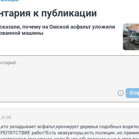
БЛИКАЦИИ
нтария к публикации
казали, почему на Омской асфальт уложили
кованной машины
Отп
, 21:05
,кто укладывает асфальт,кронирует деревья подобных водител
РЕПЯТСТВИЕ работ?Есть эвакуаторы,есть полиция..но примен