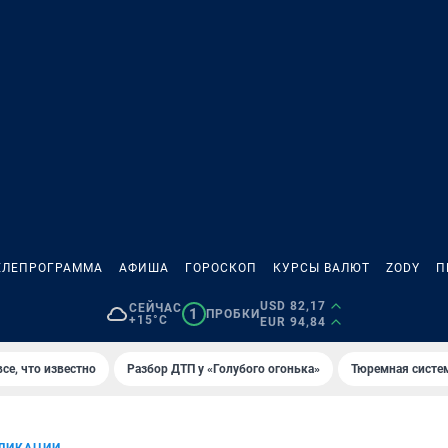
ЕЛЕПРОГРАММА
АФИША
ГОРОСКОП
КУРСЫ ВАЛЮТ
ZODY
П
USD 82,17
СЕЙЧАС
1
ПРОБКИ
+15°C
EUR 94,84
се, что известно
Разбор ДТП у «Голубого огонька»
Тюремная систе