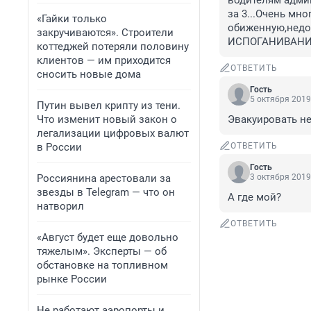
водителям админ
за 3...Очень мн
«Гайки только
обиженную,недов
закручиваются». Строители
ИСПОГАНИВАНИЯ 
коттеджей потеряли половину
клиентов — им приходится
ОТВЕТИТЬ
сносить новые дома
Гость
5 октября 2019
Путин вывел крипту из тени.
Что изменит новый закон о
Эвакуировать не
легализации цифровых валют
в России
ОТВЕТИТЬ
Гость
Россиянина арестовали за
3 октября 2019
звезды в Telegram — что он
А где мой?
натворил
ОТВЕТИТЬ
«Август будет еще довольно
тяжелым». Эксперты — об
обстановке на топливном
рынке России
Не работают аэропорты и