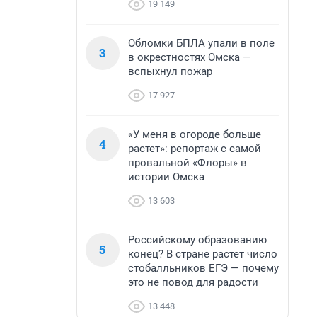
19 149
Обломки БПЛА упали в поле
3
в окрестностях Омска —
вспыхнул пожар
17 927
«У меня в огороде больше
4
растет»: репортаж с самой
провальной «Флоры» в
истории Омска
13 603
Российскому образованию
5
конец? В стране растет число
стобалльников ЕГЭ — почему
это не повод для радости
13 448