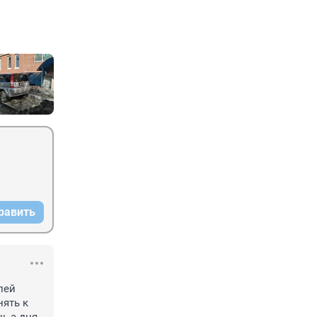
равить
ей 
ять к 