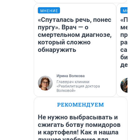
МНЕНИЕ
МНЕНИ
«Спуталась речь, понес
«Поку
пургу». Врач — о
мешке
смертельном диагнозе,
предп
который сложно
расска
обнаружить
самом
бизне
дешев
Ирина Волкова
Главврач клиники
«Реабилитация доктора
Волковой»
РЕКОМЕНДУЕМ
Не нужно выбрасывать и
сжигать ботву помидоров
и картофеля! Как я нашла
лучшее удобрение для