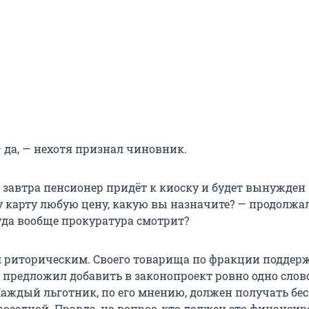
 да, — нехотя признал чиновник.
, завтра пенсионер придёт к киоску и будет вынужден
ту карту любую цену, какую вы назначите? — продолжа
куда вообще прокуратура смотрит?
л риторическим. Своего товарища по фракции поддер
 предложил добавить в законопроект ровно одно слово
Каждый льготник, по его мнению, должен получать б
оездной. Правда, на вопрос, кто должен это финансир