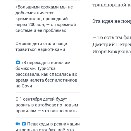
транспортной к
«Большими сроками мы не
добьемся ничего»:
криминолог, прошедший
Эта идея не по
через 200 зон, — о тюремной
системе и ее проблемах
— То есть вы ф
Омские дети стали чаще
Дмитрий Петрен
травиться наркотиками
Игоря Кожухова
«В переходе с вонючим
бомжом». Туристка
рассказала, как спасалась во
время налета беспилотников
на Сочи
С 1 сентября детей будут
возить в автобусах по новым
правилам — что важно знать
Пешеходы в реанимации
и кровь на столбах: всё, что