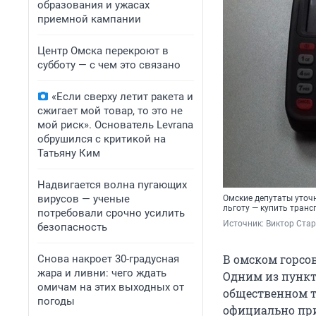
образования и ужасах
приемной кампании
Центр Омска перекроют в
субботу — с чем это связано
«Если сверху летит ракета и
сжигает мой товар, то это не
мой риск». Основатель Levrana
обрушился с критикой на
Татьяну Ким
Надвигается волна пугающих
вирусов — ученые
Омские депутаты уточ
льготу — купить транс
потребовали срочно усилить
Источник: 
Виктор Ста
безопасность
В омском горсов
Снова накроет 30-градусная
жара и ливни: чего ждать
Одним из пункт
омичам на этих выходных от
общественном т
погоды
официально при