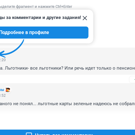
ыделите фрагмент и нажмите Ctrl+Enter
ды за комментарии и другие задания!
Подробнее в профиле
ИИ
5
2:20
а. Льготники- все льготники? Или речь идет только о пенсион
ыы
3:52
аного не понял... льготные карты зеленые надеюсь не собрали