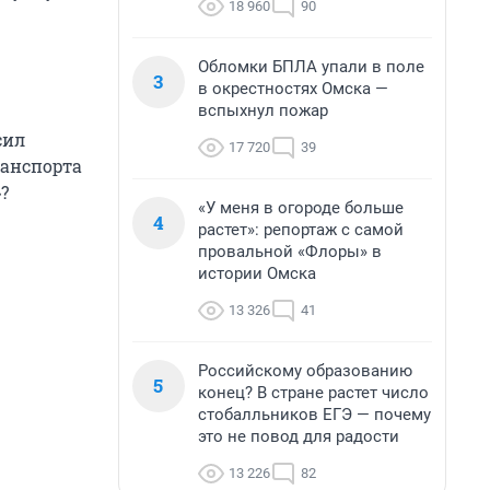
18 960
90
Обломки БПЛА упали в поле
3
в окрестностях Омска —
вспыхнул пожар
сил
17 720
39
ранспорта
?
«У меня в огороде больше
4
растет»: репортаж с самой
провальной «Флоры» в
истории Омска
13 326
41
Российскому образованию
5
конец? В стране растет число
стобалльников ЕГЭ — почему
это не повод для радости
13 226
82