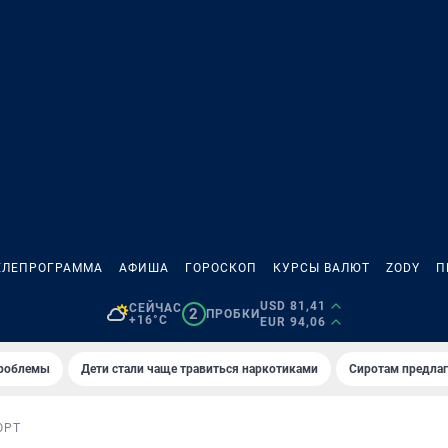
ЕЛЕПРОГРАММА
АФИША
ГОРОСКОП
КУРСЫ ВАЛЮТ
ZODY
П
USD 81,41
СЕЙЧАС
2
ПРОБКИ
+16°C
EUR 94,06
проблемы
Дети стали чаще травиться наркотиками
Сиротам предла
ОРТ