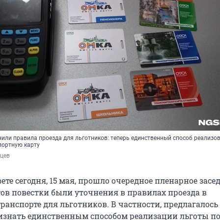
нили правила проезда для льготников: теперь единственный способ реализо
портную карту
рцев
ете сегодня, 15 мая, прошло очередное пленарное засе
ов повестки были уточнения в правилах проезда в
ранспорте для льготников. В частности, предлагалось
знать единственным способом реализации льготы п