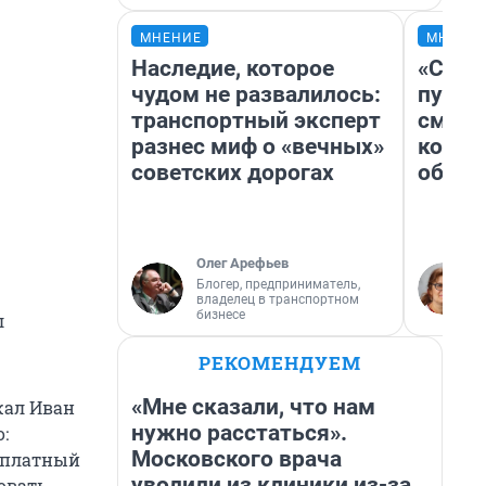
МНЕНИЕ
МНЕНИ
Наследие, которое
«Спут
чудом не развалилось:
пургу»
транспортный эксперт
смерт
разнес миф о «вечных»
котор
советских дорогах
обнар
Олег Арефьев
Блогер, предприниматель,
владелец в транспортном
бизнесе
л
РЕКОМЕНДУЕМ
«Мне сказали, что нам
жал Иван
нужно расстаться».
:
Московского врача
есплатный
уволили из клиники из-за
овать,