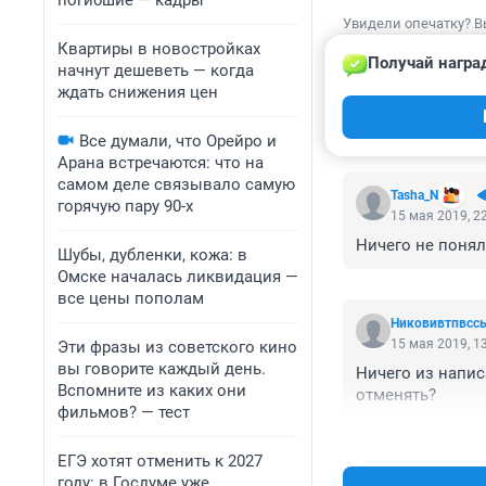
погибшие — кадры
Увидели опечатку? В
Квартиры в новостройках
Получай награ
начнут дешеветь — когда
ждать снижения цен
КОММЕНТАР
Все думали, что Орейро и
Арана встречаются: что на
самом деле связывало самую
Tasha_N
горячую пару 90-х
15 мая 2019, 2
Ничего не понял
Шубы, дубленки, кожа: в
Омске началась ликвидация —
все цены пополам
Никовивтпвсс
15 мая 2019, 1
Эти фразы из советского кино
вы говорите каждый день.
Ничего из напис
Вспомните из каких они
отменять?
фильмов? — тест
ЕГЭ хотят отменить к 2027
году: в Госдуме уже