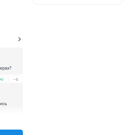
ерах?
+0
–0
сь 
+0
–0