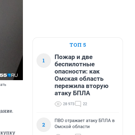
ТОП 5
Пожар и две
1
беспилотные
опасности: как
Омская область
пережила вторую
вать
атаку БПЛА
28 973
22
дание.
ПВО отражает атаку БПЛА в
2
Омской области
окупку