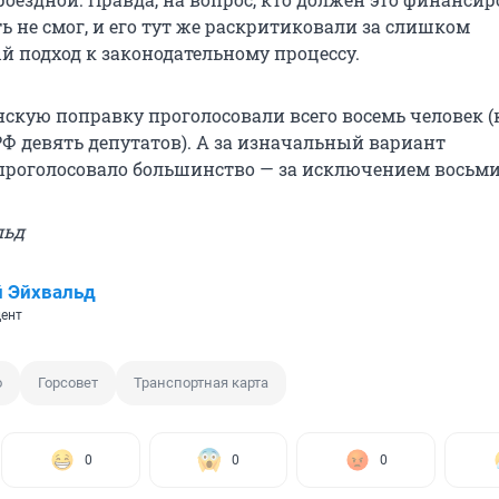
ь не смог, и его тут же раскритиковали за слишком
 подход к законодательному процессу.
нскую поправку проголосовали всего восемь человек (
Ф девять депутатов). А за изначальный вариант
проголосовало большинство — за исключением восьми
льд
 Эйхвальд
ент
о
Горсовет
Транспортная карта
0
0
0