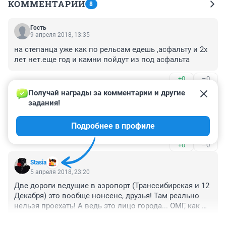
КОММЕНТАРИИ
8
Гость
9 апреля 2018, 13:35
на степанца уже как по рельсам едешь ,асфальту и 2х 
лет нет.еще год и камни пойдут из под асфальта
+0
–0
Получай награды за комментарии и другие 
Гость
6 апреля 2018, 12:57
задания!
Пусть Космический проспект проверят, ямы уже 
Подробнее в профиле
имеются, вода по краям не уходит никуда.
+0
–0
Stasia
5 апреля 2018, 23:20
Две дороги ведущие в аэропорт (Транссибирская и 12 
Декабря) это вообще нонсенс, друзья! Там реально 
нельзя проехать! А ведь это лицо города... ОМГ, как же 
стыдно!
+2
–0