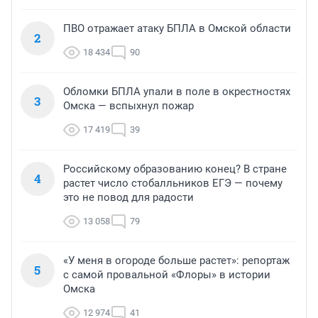
ПВО отражает атаку БПЛА в Омской области
2
18 434
90
Обломки БПЛА упали в поле в окрестностях
3
Омска — вспыхнул пожар
17 419
39
Российскому образованию конец? В стране
4
растет число стобалльников ЕГЭ — почему
это не повод для радости
13 058
79
«У меня в огороде больше растет»: репортаж
5
с самой провальной «Флоры» в истории
Омска
12 974
41