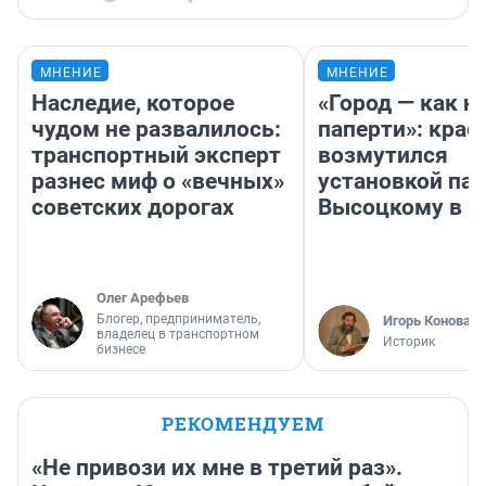
МНЕНИЕ
МНЕНИЕ
Наследие, которое
«Город — как н
чудом не развалилось:
паперти»: крае
транспортный эксперт
возмутился
разнес миф о «вечных»
установкой па
советских дорогах
Высоцкому в 
Олег Арефьев
Блогер, предприниматель,
Игорь Коновал
владелец в транспортном
Историк
бизнесе
РЕКОМЕНДУЕМ
«Не привози их мне в третий раз».