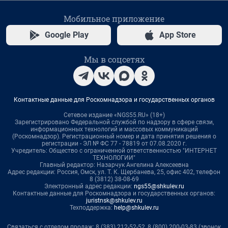
Мобильное приложение
Google Play
App Store
Мы в соцсетях
Контактные данные для Роскомнадзора и государственных органов
Сетевое издание «NGS55.RU» (18+)
Зарегистрировано Федеральной службой по надзору в сфере связи,
информационных технологий и массовых коммуникаций
(Роскомнадзор). Регистрационный номер и дата принятия решения о
регистрации - ЭЛ № ФС 77 - 78819 от 07.08.2020 г.
Учредитель: Общество с ограниченной ответственностью "ИНТЕРНЕТ
ТЕХНОЛОГИИ"
Главный редактор: Назарчук Ангелина Алексеевна
Адрес редакции: Россия, Омск, ул. Т. К. Щербанева, 25, офис 402, телефон
8 (3812) 38-08-69
Электронный адрес редакции:
ngs55@shkulev.ru
Контактные данные для Роскомнадзора и государственных органов:
juristnsk@shkulev.ru
Техподдержка:
help@shkulev.ru
Связаться с отделом продаж: 8 (383) 212-52-52, 8 (800) 200-03-83 (звонок