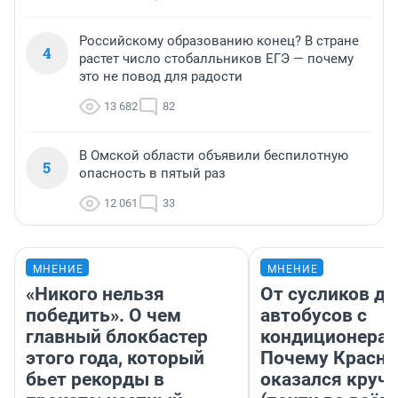
Российскому образованию конец? В стране
4
растет число стобалльников ЕГЭ — почему
это не повод для радости
13 682
82
В Омской области объявили беспилотную
5
опасность в пятый раз
12 061
33
МНЕНИЕ
МНЕНИЕ
«Никого нельзя
От сусликов до
победить». О чем
автобусов с
главный блокбастер
кондиционерам
этого года, который
Почему Красно
бьет рекорды в
оказался круч