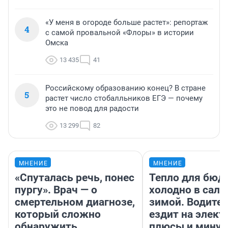
«У меня в огороде больше растет»: репортаж
4
с самой провальной «Флоры» в истории
Омска
13 435
41
Российскому образованию конец? В стране
5
растет число стобалльников ЕГЭ — почему
это не повод для радости
13 299
82
МНЕНИЕ
МНЕНИЕ
«Спуталась речь, понес
Тепло для бюд
пургу». Врач — о
холодно в сало
смертельном диагнозе,
зимой. Водител
который сложно
ездит на элект
обнаружить
плюсы и мину