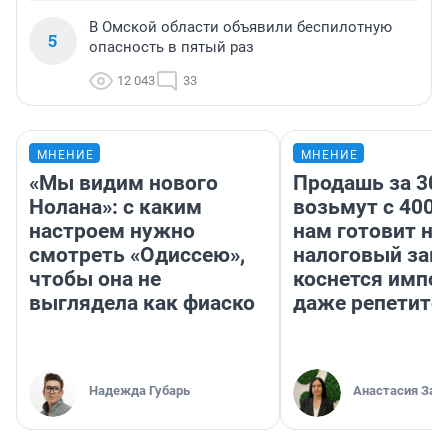
В Омской области объявили беспилотную
5
опасность в пятый раз
12 043
33
МНЕНИЕ
МНЕНИЕ
«Мы видим нового
Продашь за 300
Нолана»: с каким
возьмут с 4000
настроем нужно
нам готовит н
смотреть «Одиссею»,
налоговый зако
чтобы она не
коснется импор
выглядела как фиаско
даже репетито
Надежда Губарь
Анастасия Зав