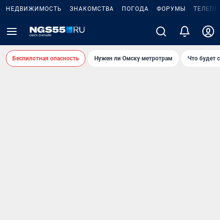
НЕДВИЖИМОСТЬ
ЗНАКОМСТВА
ПОГОДА
ФОРУМЫ
ТЕЛЕПР
Беспилотная опасность
Нужен ли Омску метротрам
Что будет 