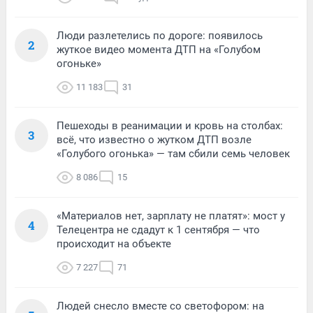
Люди разлетелись по дороге: появилось
2
жуткое видео момента ДТП на «Голубом
огоньке»
11 183
31
Пешеходы в реанимации и кровь на столбах:
3
всё, что известно о жутком ДТП возле
«Голубого огонька» — там сбили семь человек
8 086
15
«Материалов нет, зарплату не платят»: мост у
4
Телецентра не сдадут к 1 сентября — что
происходит на объекте
7 227
71
Людей снесло вместе со светофором: на