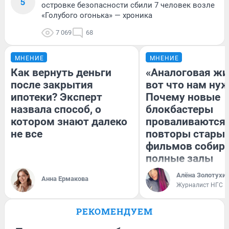
5
островке безопасности сбили 7 человек возле
«Голубого огонька» — хроника
7 069
68
МНЕНИЕ
МНЕНИЕ
Как вернуть деньги
«Аналоговая жи
после закрытия
вот что нам нуж
ипотеки? Эксперт
Почему новые
назвала способ, о
блокбастеры
котором знают далеко
проваливаются,
не все
повторы стары
фильмов собир
полные залы
Алёна Золотухи
Анна Ермакова
Журналист НГС
РЕКОМЕНДУЕМ