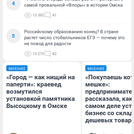
4
самой провальной «Флоры» в истории Омска
13 392
41
Российскому образованию конец? В стране
5
растет число стобалльников ЕГЭ — почему это
не повод для радости
13 273
82
МНЕНИЕ
МНЕНИЕ
«Город — как нищий на
«Покупаешь кот
паперти»: краевед
мешке»:
возмутился
предпринимате
установкой памятника
рассказала, как
Высоцкому в Омске
самом деле уст
бизнес со скла
дешевых товар