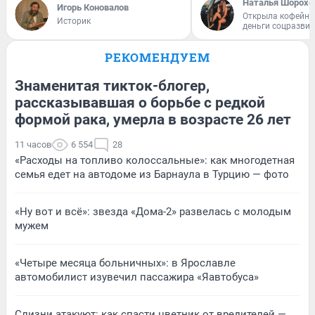
Наталья Шорохо
Игорь Коновалов
Открыла кофейну
Историк
деньги соцразви
РЕКОМЕНДУЕМ
Знаменитая тикток-блогер,
рассказывавшая о борьбе с редкой
формой рака, умерла в возрасте 26 лет
11 часов
6 554
28
«Расходы на топливо колоссальные»: как многодетная
семья едет на автодоме из Барнаула в Турцию — фото
«Ну вот и всё»: звезда «Дома-2» развелась с молодым
мужем
«Четыре месяца больничных»: в Ярославле
автомобилист изувечил пассажира «Яавтобуса»
Слизни атакуют: как спасти цветник от вредителей —