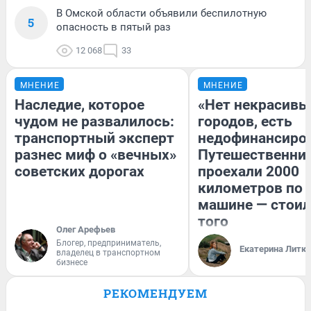
В Омской области объявили беспилотную
5
опасность в пятый раз
12 068
33
МНЕНИЕ
МНЕНИЕ
Наследие, которое
«Нет некрасивы
чудом не развалилось:
городов, есть
транспортный эксперт
недофинансиро
разнес миф о «вечных»
Путешественни
советских дорогах
проехали 2000
километров по 
машине — стоил
того
Олег Арефьев
Блогер, предприниматель,
Екатерина Литк
владелец в транспортном
бизнесе
РЕКОМЕНДУЕМ