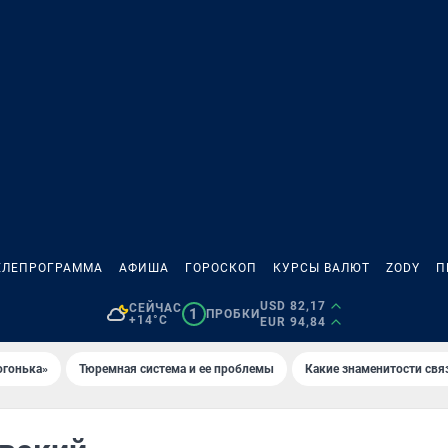
ЕЛЕПРОГРАММА
АФИША
ГОРОСКОП
КУРСЫ ВАЛЮТ
ZODY
П
USD 82,17
СЕЙЧАС
1
ПРОБКИ
+14°C
EUR 94,84
огонька»
Тюремная система и ее проблемы
Какие знаменитости свя