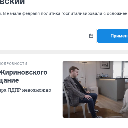
вский
. В начале февраля политика госпитализировали с осложнен
Примен
ПОДРОБНОСТИ
 Жириновского
ещание
дера ЛДПР невозможно