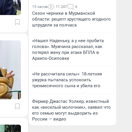
15 часов
11 247
6
Сезон черники в Мурманской
области: рецепт хрустящего ягодного
штруделя за полчаса
«Нашел Наденьку, а у нее пробита
голова». Мужчина рассказал, как
потерял жену при атаке БПЛА в
Архипо-Осиповке
«Не рассчитала силы»: 18-летняя
ужурка пыталась успокоить
трехмесячного сына и убила его
Фермер Джастас Уолкер, известный
как «веселый молочник», заявил что
его семью могут выдворить из
России — видео