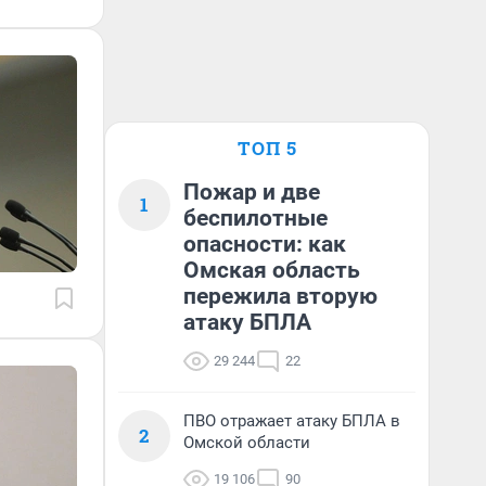
ТОП 5
Пожар и две
1
беспилотные
опасности: как
Омская область
пережила вторую
атаку БПЛА
29 244
22
ПВО отражает атаку БПЛА в
2
Омской области
19 106
90