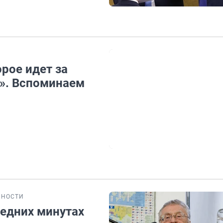
рое идет за
». Вспоминаем
БНОСТИ
ледних минутах