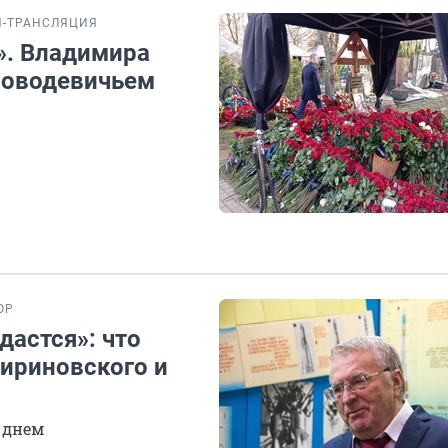
-ТРАНСЛЯЦИЯ
». Владимира
Новодевичьем
ОР
дастся»: что
Жириновского и
 днем