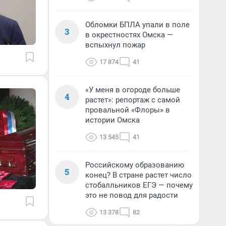
Обломки БПЛА упали в поле
3
в окрестностях Омска —
вспыхнул пожар
17 874
41
«У меня в огороде больше
4
растет»: репортаж с самой
провальной «Флоры» в
истории Омска
13 545
41
Российскому образованию
5
конец? В стране растет число
стобалльников ЕГЭ — почему
это не повод для радости
13 378
82