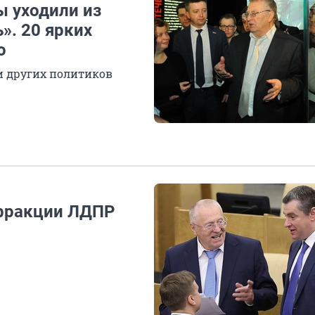
ы уходили из
». 20 ярких
о
ти других политиков
 фракции ЛДПР