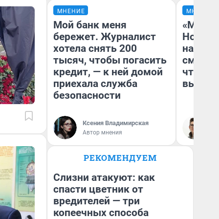
МНЕНИЕ
МНЕНИЕ
Мой банк меня
«Мы ви
бережет. Журналист
Нолана
хотела снять 200
настро
тысяч, чтобы погасить
смотре
кредит, — к ней домой
чтобы 
приехала служба
выгляд
безопасности
Ксения Владимирская
На
Автор мнения
РЕКОМЕНДУЕМ
Слизни атакуют: как
спасти цветник от
вредителей — три
копеечных способа