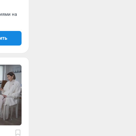
иями на
ить