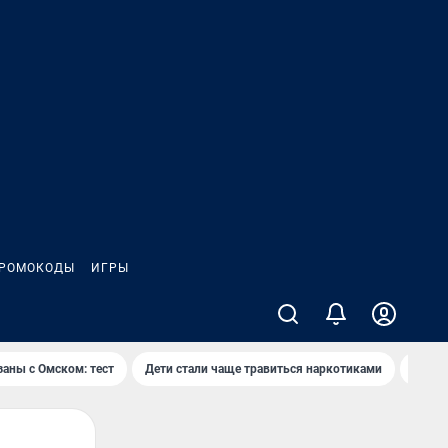
РОМОКОДЫ
ИГРЫ
заны с Омском: тест
Дети стали чаще травиться наркотиками
Появя