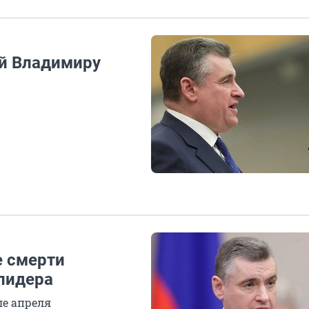
ой Владимиру
е смерти
лидера
ле апреля