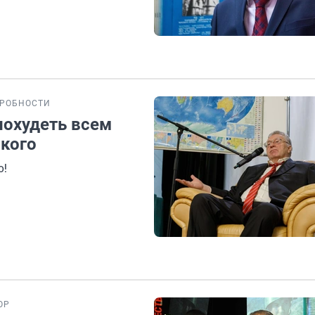
РОБНОСТИ
похудеть всем
кого
о!
ОР