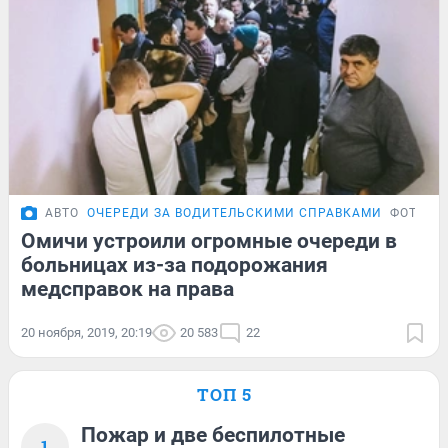
АВТО
ОЧЕРЕДИ ЗА ВОДИТЕЛЬСКИМИ СПРАВКАМИ
ФОТОРЕ
Омичи устроили огромные очереди в
больницах из-за подорожания
медсправок на права
20 ноября, 2019, 20:19
20 583
22
ТОП 5
Пожар и две беспилотные
1