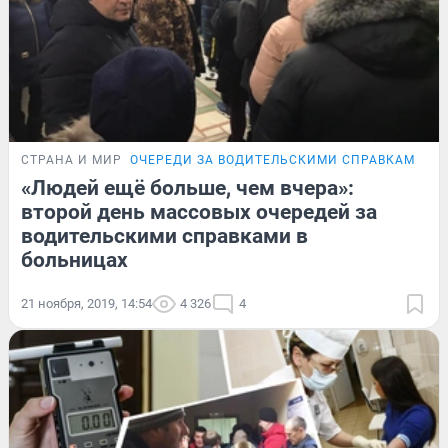
СТРАНА И МИР
ОЧЕРЕДИ ЗА ВОДИТЕЛЬСКИМИ СПРАВКАМИ
Ф
«Людей ещё больше, чем вчера»:
второй день массовых очередей за
водительскими справками в
больницах
21 ноября, 2019, 14:54
4 326
4