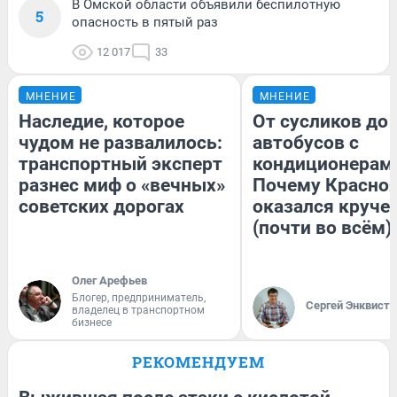
В Омской области объявили беспилотную
5
опасность в пятый раз
12 017
33
МНЕНИЕ
МНЕНИЕ
Наследие, которое
От сусликов до
чудом не развалилось:
автобусов с
транспортный эксперт
кондиционерам
разнес миф о «вечных»
Почему Красно
советских дорогах
оказался круче
(почти во всём)
Олег Арефьев
Блогер, предприниматель,
Сергей Энквист
владелец в транспортном
бизнесе
РЕКОМЕНДУЕМ