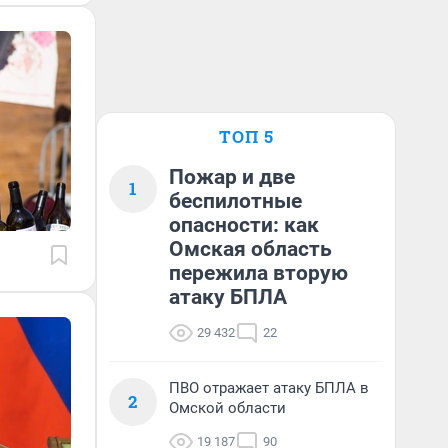
ТОП 5
Пожар и две
1
беспилотные
опасности: как
Омская область
пережила вторую
атаку БПЛА
29 432
22
ПВО отражает атаку БПЛА в
2
Омской области
19 187
90