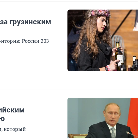
 за грузинским
риторию России 203
сийским
ию
и, который