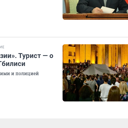
ИЕ
зии». Турист — о
Тбилиси
щими и полицией