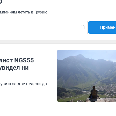
ю
омпаниям летать в Грузию
Примен
алист NGS55
увидел ни
узию за две недели до