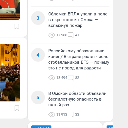
Обломки БПЛА упали в поле
3
в окрестностях Омска —
вспыхнул пожар
17 966
41
Российскому образованию
4
конец? В стране растет число
стобалльников ЕГЭ — почему
это не повод для радости
13 494
82
В Омской области объявили
5
беспилотную опасность в
пятый раз
11 913
33