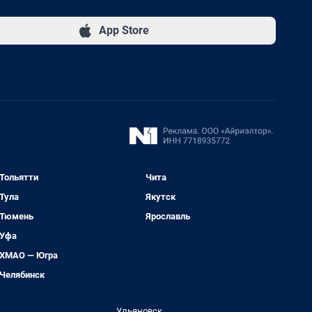
App Store
Тольятти
Чита
Тула
Якутск
Тюмень
Ярославль
Уфа
ХМАО — Югра
Челябинск
Ульяновск