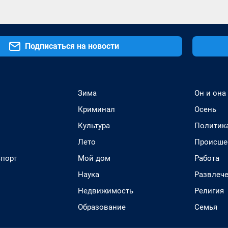
Подписаться на новости
Зима
Он и она
Криминал
Осень
Культура
Политик
Лето
Происше
спорт
Мой дом
Работа
Наука
Развлеч
Недвижимость
Религия
Образование
Семья