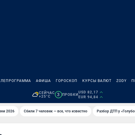
ЕЛЕПРОГРАММА
АФИША
ГОРОСКОП
КУРСЫ ВАЛЮТ
ZODY
П
USD 82,17
СЕЙЧАС
3
ПРОБКИ
+25°C
EUR 94,84
ени 2026
Сбили 7 человек — все, что известно
Разбор ДТП у «Голубо