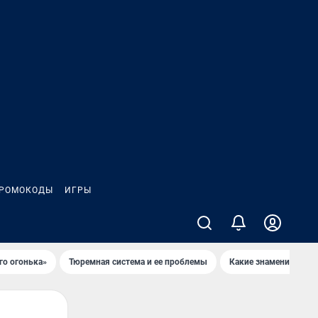
РОМОКОДЫ
ИГРЫ
го огонька»
Тюремная система и ее проблемы
Какие знаменитости 