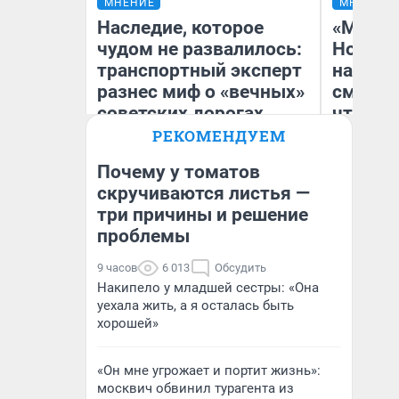
МНЕНИЕ
МНЕНИЕ
Наследие, которое
«Мы ви
чудом не развалилось:
Нолана
транспортный эксперт
настро
разнес миф о «вечных»
смотре
советских дорогах
чтобы 
выгляд
РЕКОМЕНДУЕМ
Почему у томатов
Олег Арефьев
скручиваются листья —
Блогер, предприниматель,
три причины и решение
На
владелец в транспортном
бизнесе
проблемы
9 часов
6 013
Обсудить
Накипело у младшей сестры: «Она
уехала жить, а я осталась быть
хорошей»
«Он мне угрожает и портит жизнь»:
москвич обвинил турагента из