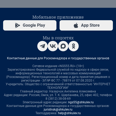
Мобильное приложение
Google Play
App Store
Мы в соцсетях
Контактные данные для Роскомнадзора и государственных органов
Сетевое издание «NGS55.RU» (18+)
Зарегистрировано Федеральной службой по надзору в сфере связи,
информационных технологий и массовых коммуникаций
(Роскомнадзор). Регистрационный номер и дата принятия решения о
регистрации - ЭЛ № ФС 77 - 78819 от 07.08.2020 г.
Учредитель: Общество с ограниченной ответственностью "ИНТЕРНЕТ
ТЕХНОЛОГИИ"
Главный редактор: Назарчук Ангелина Алексеевна
Адрес редакции: Россия, Омск, ул. Т. К. Щербанева, 25, офис 402, телефон
8 (3812) 38-08-69
Электронный адрес редакции:
ngs55@shkulev.ru
Контактные данные для Роскомнадзора и государственных органов:
juristnsk@shkulev.ru
Техподдержка:
help@shkulev.ru