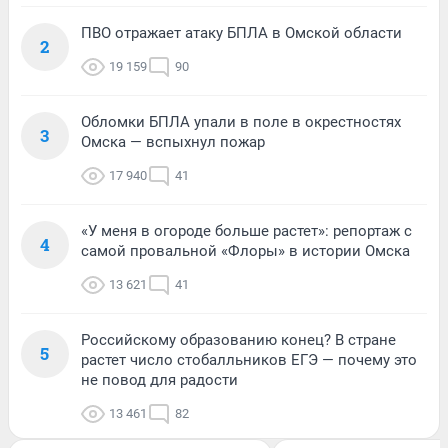
ПВО отражает атаку БПЛА в Омской области
2
19 159
90
Обломки БПЛА упали в поле в окрестностях
3
Омска — вспыхнул пожар
17 940
41
«У меня в огороде больше растет»: репортаж с
4
самой провальной «Флоры» в истории Омска
13 621
41
Российскому образованию конец? В стране
5
растет число стобалльников ЕГЭ — почему это
не повод для радости
13 461
82