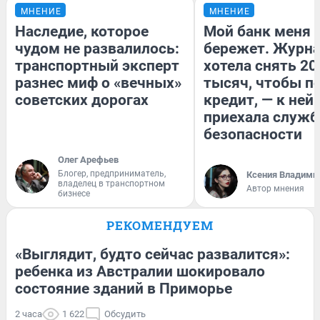
МНЕНИЕ
МНЕНИЕ
Наследие, которое
Мой банк меня
чудом не развалилось:
бережет. Журн
транспортный эксперт
хотела снять 20
разнес миф о «вечных»
тысяч, чтобы п
советских дорогах
кредит, — к ней
приехала служб
безопасности
Олег Арефьев
Блогер, предприниматель,
Ксения Владими
владелец в транспортном
Автор мнения
бизнесе
РЕКОМЕНДУЕМ
«Выглядит, будто сейчас развалится»:
ребенка из Австралии шокировало
состояние зданий в Приморье
2 часа
1 622
Обсудить