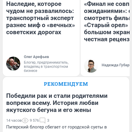
Наследие, которое
«Финал не совпа
чудом не развалилось:
ожиданиями»: с
транспортный эксперт
смотреть филь
разнес миф о «вечных»
«Старый орел» 
советских дорогах
большом экран
честная реценз
Олег Арефьев
Блогер, предприниматель,
Надежда Губарь
владелец в транспортном
бизнесе
РЕКОМЕНДУЕМ
Победили рак и стали родителями
вопреки всему. История любви
якутского бегуна и его жены
14 часов
9 576
3
Питерский блогер сбегает от городской суеты в