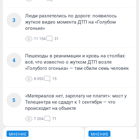
Люди разлетелись по дороге: появилось
3
жуткое видео момента ДТП на «Голубом
огоньке»
11 154
31
Пешеходы в реанимации и кровь на столбах:
4
всё, что известно о жутком ДТП возле
«Голубого огонька» — там сбили семь человек
8 053
15
«Материалов нет, зарплату не платят»: мост у
5
Телецентра не сдадут к 1 сентября — что
происходит на объекте
7 204
71
МНЕНИЕ
МНЕНИЕ