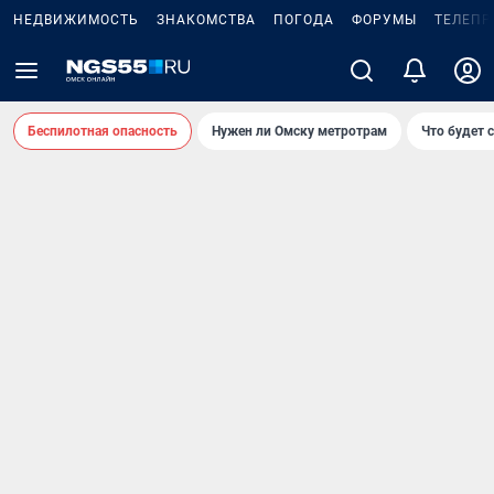
НЕДВИЖИМОСТЬ
ЗНАКОМСТВА
ПОГОДА
ФОРУМЫ
ТЕЛЕПР
Беспилотная опасность
Нужен ли Омску метротрам
Что будет 