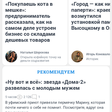
«Покупаешь кота в
«Город — как н
мешке»:
паперти»: краев
предприниматель
возмутился
рассказала, как на
установкой пам
самом деле устроен
Высоцкому в О
бизнес со складами
дешевых товаров
Наталья Шорохова
Игорь Коновалов
Открыла кофейную точку на
Историк
деньги соцразвития
РЕКОМЕНДУЕМ
«Ну вот и всё»: звезда «Дома-2»
развелась с молодым мужем
5 часов
2 126
1
В уфимский приют привезли пермячку Марину, которая
почти ничего о себе не помнит. Посмотрите, вдруг она