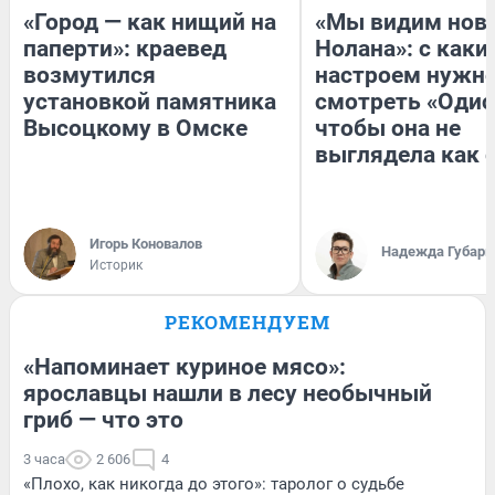
«Город — как нищий на
«Мы видим нов
паперти»: краевед
Нолана»: с каки
возмутился
настроем нужн
установкой памятника
смотреть «Одис
Высоцкому в Омске
чтобы она не
выглядела как 
Игорь Коновалов
Надежда Губарь
Историк
РЕКОМЕНДУЕМ
«Напоминает куриное мясо»:
ярославцы нашли в лесу необычный
гриб — что это
3 часа
2 606
4
«Плохо, как никогда до этого»: таролог о судьбе