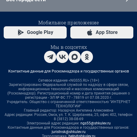
Мобильное приложение
Google Play
App Store
Мы в соцсетях
Контактные данные для Роскомнадзора и государственных органов
Сетевое издание «NGS55.RU» (18+)
Зарегистрировано Федеральной службой по надзору в сфере связи,
информационных технологий и массовых коммуникаций
(Роскомнадзор). Регистрационный номер и дата принятия решения о
регистрации - ЭЛ № ФС 77 - 78819 от 07.08.2020 г.
Учредитель: Общество с ограниченной ответственностью "ИНТЕРНЕТ
ТЕХНОЛОГИИ"
Главный редактор: Назарчук Ангелина Алексеевна
Адрес редакции: Россия, Омск, ул. Т. К. Щербанева, 25, офис 402, телефон
8 (3812) 38-08-69
Электронный адрес редакции:
ngs55@shkulev.ru
Контактные данные для Роскомнадзора и государственных органов:
juristnsk@shkulev.ru
Техподдержка:
help@shkulev.ru