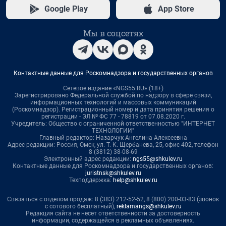
Google Play
App Store
Мы в соцсетях
Контактные данные для Роскомнадзора и государственных органов
Сетевое издание «NGS55.RU» (18+)
Зарегистрировано Федеральной службой по надзору в сфере связи,
информационных технологий и массовых коммуникаций
(Роскомнадзор). Регистрационный номер и дата принятия решения о
регистрации - ЭЛ № ФС 77 - 78819 от 07.08.2020 г.
Учредитель: Общество с ограниченной ответственностью "ИНТЕРНЕТ
ТЕХНОЛОГИИ"
Главный редактор: Назарчук Ангелина Алексеевна
Адрес редакции: Россия, Омск, ул. Т. К. Щербанева, 25, офис 402, телефон
8 (3812) 38-08-69
Электронный адрес редакции:
ngs55@shkulev.ru
Контактные данные для Роскомнадзора и государственных органов:
juristnsk@shkulev.ru
Техподдержка:
help@shkulev.ru
Связаться с отделом продаж: 8 (383) 212-52-52, 8 (800) 200-03-83 (звонок
с сотового бесплатный),
reklamangs@shkulev.ru
Редакция сайта не несет ответственности за достоверность
информации, содержащейся в рекламных объявлениях.