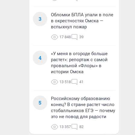
Обломки БПЛА упали в поле
3
в окрестностях Омска —
вспыхнул пожар
17 848
39
«У меня в огороде больше
4
растет»: репортаж с самой
провальной «Флоры» в
истории Омска
13 518
41
Российскому образованию
5
конец? В стране растет число
стобалльников ЕГЭ — почему
это не повод для радости
13 357
82