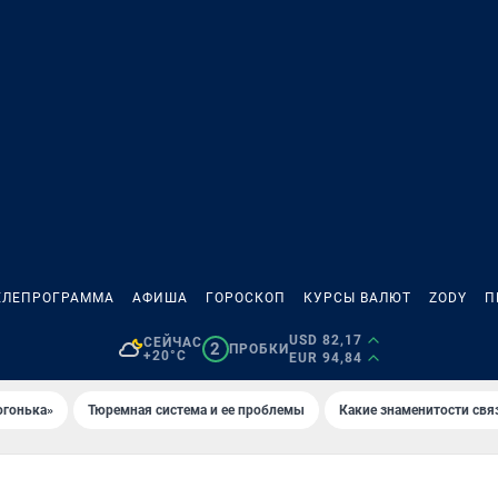
ЕЛЕПРОГРАММА
АФИША
ГОРОСКОП
КУРСЫ ВАЛЮТ
ZODY
П
USD 82,17
СЕЙЧАС
2
ПРОБКИ
+20°C
EUR 94,84
огонька»
Тюремная система и ее проблемы
Какие знаменитости свя