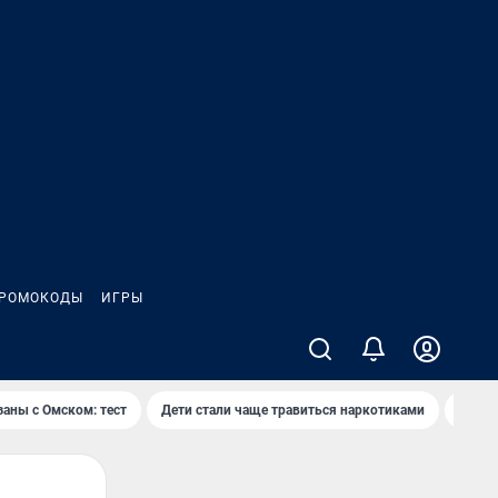
РОМОКОДЫ
ИГРЫ
заны с Омском: тест
Дети стали чаще травиться наркотиками
Появя