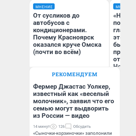
МНЕНИЕ
МНЕНИЕ
От сусликов до
«Никог
автобусов с
победи
кондиционерами.
главны
Почему Красноярск
этого г
оказался круче Омска
бьет р
(почти во всём)
прокат
отзыв 
Нолана
РЕКОМЕНДУЕМ
Ст
Сергей Энквист
Эк
Фермер Джастас Уолкер,
известный как «веселый
молочник», заявил что его
семью могут выдворить
из России — видео
14 минут
126
Обсудить
«Сыночки-корзиночки» заполонили