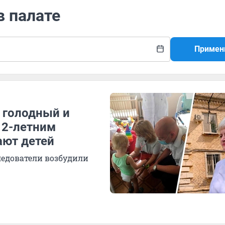
в палате
Примен
, голодный и
 2-летним
ают детей
ледователи возбудили