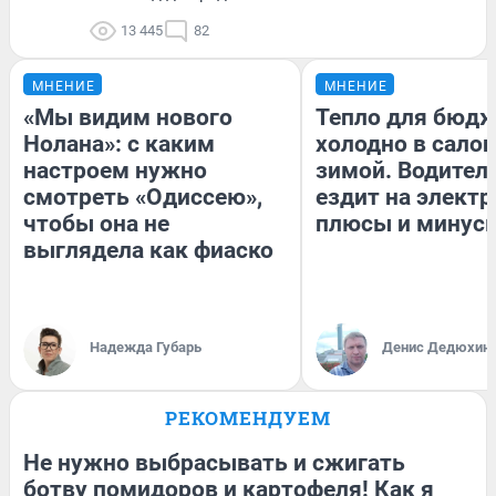
13 445
82
МНЕНИЕ
МНЕНИЕ
«Мы видим нового
Тепло для бюдж
Нолана»: с каким
холодно в сало
настроем нужно
зимой. Водитель
смотреть «Одиссею»,
ездит на электр
чтобы она не
плюсы и минус
выглядела как фиаско
Надежда Губарь
Денис Дедюхин
РЕКОМЕНДУЕМ
Не нужно выбрасывать и сжигать
ботву помидоров и картофеля! Как я