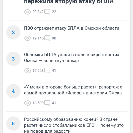
пережила вторую атаку БПЛА
29 342
22
ПВО отражает атаку БПЛА в Омской области
2
19 146
90
Обломки БПЛА упали в поле в окрестностях
3
Омска — вспыхнул пожар
17 923
41
«У меня в огороде больше растет»: репортаж с
4
самой провальной «Флоры» в истории Омска
13 599
41
Российскому образованию конец? В стране
5
растет число стобалльников ЕГЭ — почему это
не повод для радости