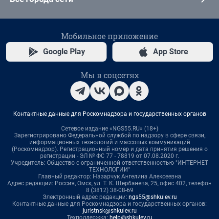
Мобильное приложение
Google Play
App Store
Мы в соцсетях
Контактные данные для Роскомнадзора и государственных органов
Сетевое издание «NGS55.RU» (18+)
Зарегистрировано Федеральной службой по надзору в сфере связи,
информационных технологий и массовых коммуникаций
(Роскомнадзор). Регистрационный номер и дата принятия решения о
регистрации - ЭЛ № ФС 77 - 78819 от 07.08.2020 г.
Учредитель: Общество с ограниченной ответственностью "ИНТЕРНЕТ
ТЕХНОЛОГИИ"
Главный редактор: Назарчук Ангелина Алексеевна
Адрес редакции: Россия, Омск, ул. Т. К. Щербанева, 25, офис 402, телефон
8 (3812) 38-08-69
Электронный адрес редакции:
ngs55@shkulev.ru
Контактные данные для Роскомнадзора и государственных органов:
juristnsk@shkulev.ru
Техподдержка:
help@shkulev.ru