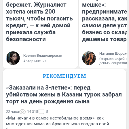
бережет. Журналист
мешке»:
хотела снять 200
предпринимате
тысяч, чтобы погасить
рассказала, как
кредит, — к ней домой
самом деле уст
приехала служба
бизнес со скла
безопасности
дешевых товар
Наталья Шорохо
Ксения Владимирская
Открыла кофейну
Автор мнения
деньги соцразви
РЕКОМЕНДУЕМ
«Заказали на 3-летие»: перед
убийством жены в Казани турок забрал
торт на день рождения сына
22 часа
14 315
5
«Мы начали в самое нестабильное время»: как
многодетная мама из Архангельска создала свой