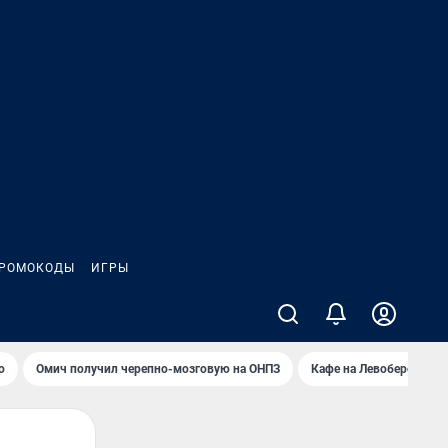
РОМОКОДЫ
ИГРЫ
о
Омич получил черепно-мозговую на ОНПЗ
Кафе на Левобережье в