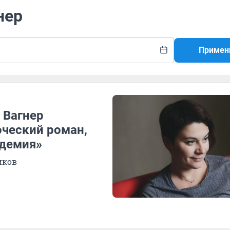
нер
Примен
а Вагнер
оческий роман,
идемия»
иков