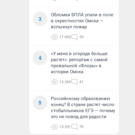
Обломки БПЛА упали в поле
3
в окрестностях Омска —
вспыхнул пожар
17 693
39
«У меня в огороде больше
4
растет»: репортаж с самой
провальной «Флоры» в
истории Омска
13 269
41
Российскому образованию
5
конец? В стране растет число
стобалльников ЕГЭ — почему
это не повод для радости
13 201
79