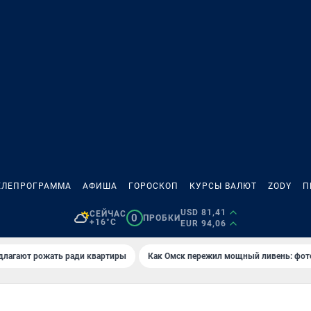
ЕЛЕПРОГРАММА
АФИША
ГОРОСКОП
КУРСЫ ВАЛЮТ
ZODY
П
USD 81,41
СЕЙЧАС
0
ПРОБКИ
+16°C
EUR 94,06
длагают рожать ради квартиры
Как Омск пережил мощный ливень: фот