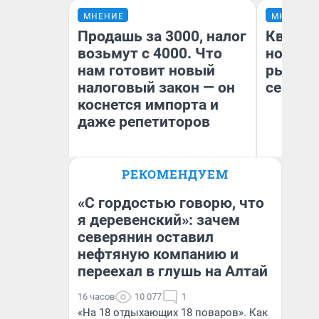
МНЕНИЕ
МНЕНИЕ
Продашь за 3000, налог
Кварти
возьмут с 4000. Что
но деш
нам готовит новый
рынок 
налоговый закон — он
сейчас
коснется импорта и
даже репетиторов
РЕКОМЕНДУЕМ
Ек
Анастасия Завгородняя
ди
не
«С гордостью говорю, что
я деревенский»: зачем
северянин оставил
нефтяную компанию и
переехал в глушь на Алтай
16 часов
10 077
1
«На 18 отдыхающих 18 поваров». Как