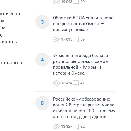
19 043
90
анный на
Обломки БПЛА упали в поле
ым
3
в окрестностях Омска —
ном
вспыхнул пожар
,
17 815
39
взялись
«У меня в огороде больше
4
растет»: репортаж с самой
аписано в
провальной «Флоры» в
истории Омска
13 474
41
Российскому образованию
5
конец? В стране растет число
стобалльников ЕГЭ — почему
это не повод для радости
13 327
82