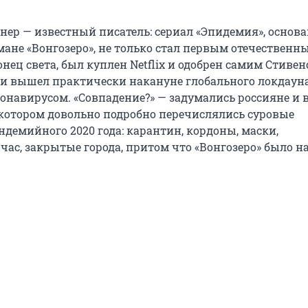
гнер — известный писатель: сериал «Эпидемия», основ
мане «Вонгозеро», не только стал первым отечественн
нец света, был куплен Netflix и одобрен самим Стиве
 и вышел практически накануне глобального локдауна
онавирусом. «Совпадение?» — задумались россияне и 
в котором довольно подробно перечислялись суровые
ндемийного 2020 года: карантин, кордоны, маски,
час, закрытые города, притом что «Вонгозеро» было н