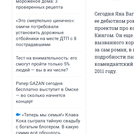
мороженое дома: 3
проверенных рецепта
Сегодня Яна Ва
ее дебютном ро
«Это смертельно цинично»:
омичи потребовали
проектом про ко
установить дорожные
Кингом. Он еще
отбойники на месте ДТП с 8
вызванного кор
пострадавшими
за сам роман, 
подробности па
Тест на внимательность: его
комендантский 
смогут пройти только 5%
людей — вы в их числе?
2011 году.
Рэпер GAZAN сегодня
бесплатно выступит в Омске
— во сколько начнется
концерт
«Теперь мы семья!» Клава
Кока сыграла тайную свадьбу
с богатым блогером. В какую
сумму всё обошлось