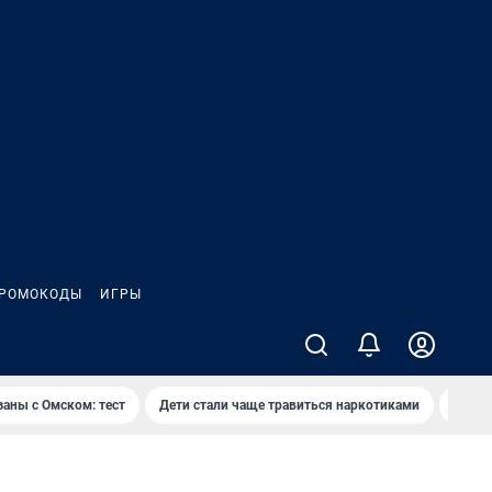
РОМОКОДЫ
ИГРЫ
заны с Омском: тест
Дети стали чаще травиться наркотиками
Появя