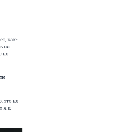
ет, как-
ь на
с не
ли
, это не
о я и