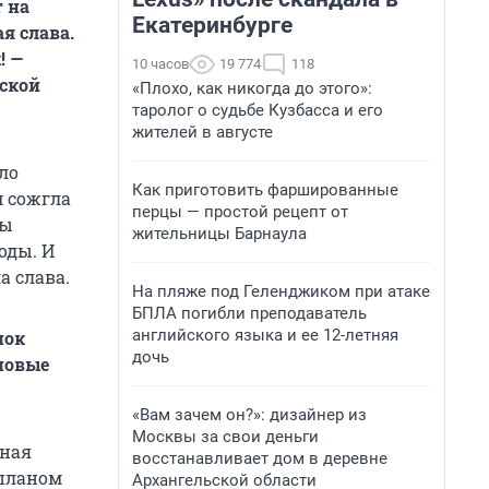
 на
Екатеринбурге
я слава.
! —
10 часов
19 774
118
ьской
«Плохо, как никогда до этого»:
таролог о судьбе Кузбасса и его
жителей в августе
ло
Как приготовить фаршированные
м сожгла
перцы — простой рецепт от
ты
жительницы Барнаула
оды. И
а слава.
На пляже под Геленджиком при атаке
БПЛА погибли преподаватель
английского языка и ее 12-летняя
нок
дочь
новые
«Вам зачем он?»: дизайнер из
Москвы за свои деньги
тная
восстанавливает дом в деревне
 планом
Архангельской области