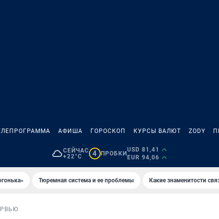
ЕЛЕПРОГРАММА
АФИША
ГОРОСКОП
КУРСЫ ВАЛЮТ
ZODY
П
USD 81,41
СЕЙЧАС
4
ПРОБКИ
+22°C
EUR 94,06
огонька»
Тюремная система и ее проблемы
Какие знаменитости свя
ЕРВЬЮ