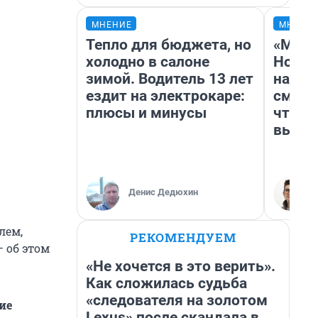
МНЕНИЕ
МНЕНИ
Тепло для бюджета, но
«Мы в
холодно в салоне
Нолан
зимой. Водитель 13 лет
настр
ездит на электрокаре:
смотр
плюсы и минусы
чтобы
выгля
Денис Дедюхин
лем,
РЕКОМЕНДУЕМ
 об этом
«Не хочется в это верить».
Как сложилась судьба
«следователя на золотом
ие
Lexus» после скандала в