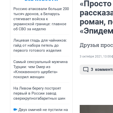
«Просто 
Россию атаковали больше 200
рассказа
тысяч дронов, а Беларусь
стягивает войска к
роман, п
украинской границе: главное
«Эпидем
об СВО за неделю
Лицевая гладь для чайников:
Друзья прос
гайд от набора петель до
первого готового изделия
3 октября 2021, 13:00
Самый сексуальный мужчина
Турции: чем Омер из
3
коммент
«Клюквенного щербета»
покорил женщин
На Левом берегу построят
первый в России завод
сверхкрупногабаритных шин
Двух омичей не пустили на