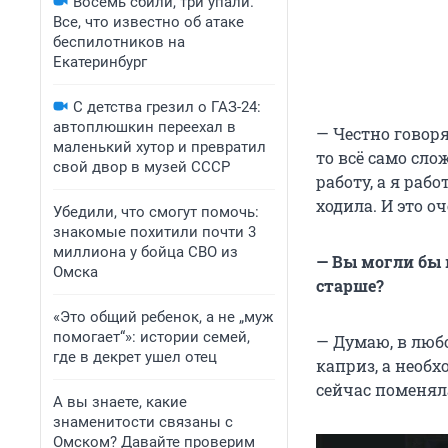
Восемь сбили, три упали.
Все, что известно об атаке
беспилотников на
Екатеринбург
С детства грезил о ГАЗ-24:
автоплюшкин переехал в
— Честно говоря
маленький хутор и превратил
то всё само сло
свой двор в музей СССР
работу, а я рабо
ходила. И это о
Убедили, что смогут помочь:
знакомые похитили почти 3
миллиона у бойца СВО из
— Вы могли бы 
Омска
старше?
«Это общий ребенок, а не „муж
помогает“»: истории семей,
— Думаю, в любо
где в декрет ушел отец
каприз, а необх
сейчас поменяла
А вы знаете, какие
знаменитости связаны с
Омском? Давайте проверим