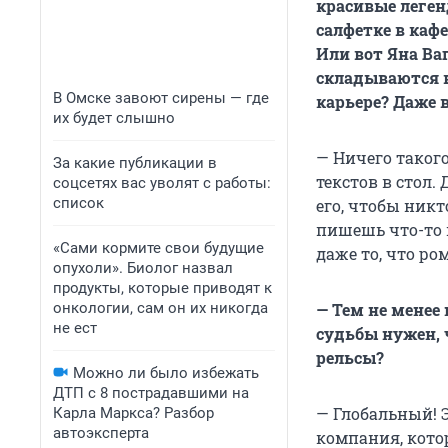
красивые леген
салфетке в кафе
Или вот Яна Ваг
складываются в
В Омске завоют сирены — где
карьере? Даже 
их будет слышно
— Ничего такого
За какие публикации в
текстов в стол.
соцсетях вас уволят с работы:
список
его, чтобы никт
пишешь что-то в
«Сами кормите свои будущие
даже то, что ро
опухоли». Биолог назвал
продукты, которые приводят к
онкологии, сам он их никогда
— Тем не менее
не ест
судьбы нужен, 
рельсы?
Можно ли было избежать
ДТП с 8 пострадавшими на
— Глобальный! 
Карла Маркса? Разбор
автоэксперта
компания, кото