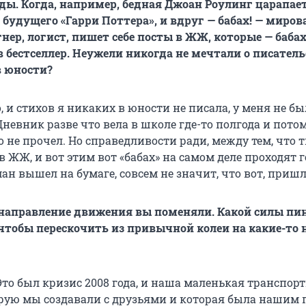
ды. Когда, например, бедная Джоан Роулинг царапает
 будущего «Гарри Поттера», и вдруг — бабах! — мирова
нер, логист, пишет себе посты в ЖЖ, которые — бабах
 бестселлер. Неужели никогда не мечтали о писател
в юности?
, и стихов я никаких в юности не писала, у меня не бы
 Дневник разве что вела в школе где-то полгода и пото
о не прочел. Но справедливости ради, между тем, что 
 ЖЖ, и вот этим вот «бабах» на самом деле проходят г
ман вышел на бумаге, совсем не значит, что вот, пришл
 направление движения вы поменяли. Какой силы пи
чтобы перескочить из привычной колеи на какие-то 
Это был кризис 2008 года, и наша маленькая транспор
рую мы создавали с друзьями и которая была нашим