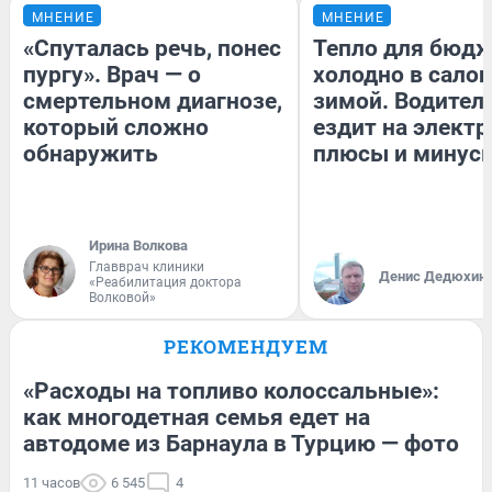
МНЕНИЕ
МНЕНИЕ
«Спуталась речь, понес
Тепло для бюдж
пургу». Врач — о
холодно в сало
смертельном диагнозе,
зимой. Водитель
который сложно
ездит на электр
обнаружить
плюсы и минус
Ирина Волкова
Главврач клиники
Денис Дедюхин
«Реабилитация доктора
Волковой»
РЕКОМЕНДУЕМ
«Расходы на топливо колоссальные»:
как многодетная семья едет на
автодоме из Барнаула в Турцию — фото
11 часов
6 545
4