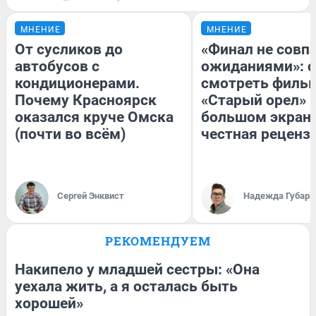
МНЕНИЕ
МНЕНИЕ
От сусликов до
«Финал не совпа
автобусов с
ожиданиями»: с
кондиционерами.
смотреть филь
Почему Красноярск
«Старый орел» 
оказался круче Омска
большом экран
(почти во всём)
честная реценз
Сергей Энквист
Надежда Губарь
РЕКОМЕНДУЕМ
Накипело у младшей сестры: «Она
уехала жить, а я осталась быть
хорошей»