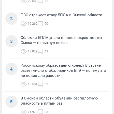
29 580
22
ПВО отражает атаку БПЛА в Омской области
2
19 262
90
Обломки БПЛА упали в поле в окрестностях
3
Омска — вспыхнул пожар
18 029
41
Российскому образованию конец? В стране
4
растет число стобалльников ЕГЭ — почему это
не повод для радости
13 584
82
В Омской области объявили беспилотную
5
опасность в пятый раз
11 979
33