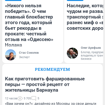
«Никого нельзя
Наследие, кото
победить». О чем
чудом не разва
главный блокбастер
транспортный э
этого года, который
разнес миф о «
бьет рекорды в
советских доро
прокате: честный
отзыв на «Одиссею»
Нолана
Олег Арефьев
Блогер, предприн
Стас Соколов
владелец в тран
Эксперт
бизнесе
РЕКОМЕНДУЕМ
Как приготовить фаршированные
перцы — простой рецепт от
жительницы Барнаула
12 часов
5 705
5
«Вам зачем он?»: дизайнер из Москвы за свои деньги