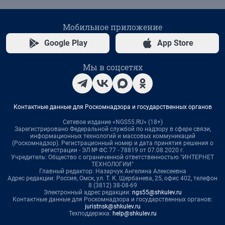
Мобильное приложение
Google Play
App Store
Мы в соцсетях
Контактные данные для Роскомнадзора и государственных органов
Сетевое издание «NGS55.RU» (18+)
Зарегистрировано Федеральной службой по надзору в сфере связи,
информационных технологий и массовых коммуникаций
(Роскомнадзор). Регистрационный номер и дата принятия решения о
регистрации - ЭЛ № ФС 77 - 78819 от 07.08.2020 г.
Учредитель: Общество с ограниченной ответственностью "ИНТЕРНЕТ
ТЕХНОЛОГИИ"
Главный редактор: Назарчук Ангелина Алексеевна
Адрес редакции: Россия, Омск, ул. Т. К. Щербанева, 25, офис 402, телефон
8 (3812) 38-08-69
Электронный адрес редакции:
ngs55@shkulev.ru
Контактные данные для Роскомнадзора и государственных органов:
juristnsk@shkulev.ru
Техподдержка:
help@shkulev.ru