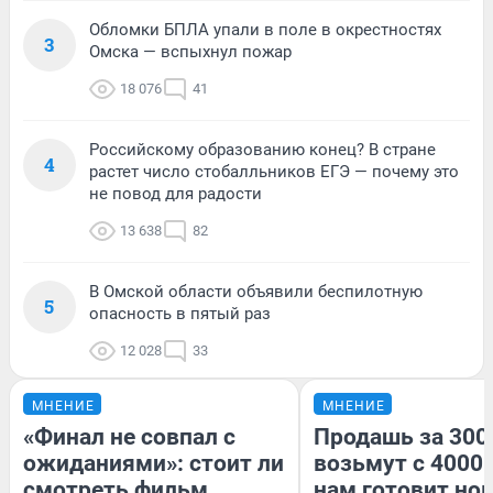
Обломки БПЛА упали в поле в окрестностях
3
Омска — вспыхнул пожар
18 076
41
Российскому образованию конец? В стране
4
растет число стобалльников ЕГЭ — почему это
не повод для радости
13 638
82
В Омской области объявили беспилотную
5
опасность в пятый раз
12 028
33
МНЕНИЕ
МНЕНИЕ
«Финал не совпал с
Продашь за 3000
ожиданиями»: стоит ли
возьмут с 4000.
смотреть фильм
нам готовит но