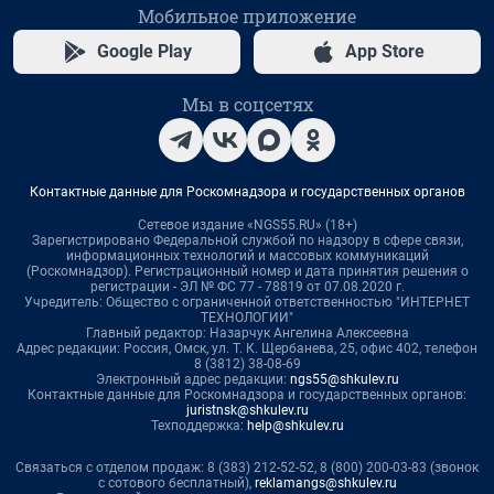
Мобильное приложение
Google Play
App Store
Мы в соцсетях
Контактные данные для Роскомнадзора и государственных органов
Сетевое издание «NGS55.RU» (18+)
Зарегистрировано Федеральной службой по надзору в сфере связи,
информационных технологий и массовых коммуникаций
(Роскомнадзор). Регистрационный номер и дата принятия решения о
регистрации - ЭЛ № ФС 77 - 78819 от 07.08.2020 г.
Учредитель: Общество с ограниченной ответственностью "ИНТЕРНЕТ
ТЕХНОЛОГИИ"
Главный редактор: Назарчук Ангелина Алексеевна
Адрес редакции: Россия, Омск, ул. Т. К. Щербанева, 25, офис 402, телефон
8 (3812) 38-08-69
Электронный адрес редакции:
ngs55@shkulev.ru
Контактные данные для Роскомнадзора и государственных органов:
juristnsk@shkulev.ru
Техподдержка:
help@shkulev.ru
Связаться с отделом продаж: 8 (383) 212-52-52, 8 (800) 200-03-83 (звонок
с сотового бесплатный),
reklamangs@shkulev.ru