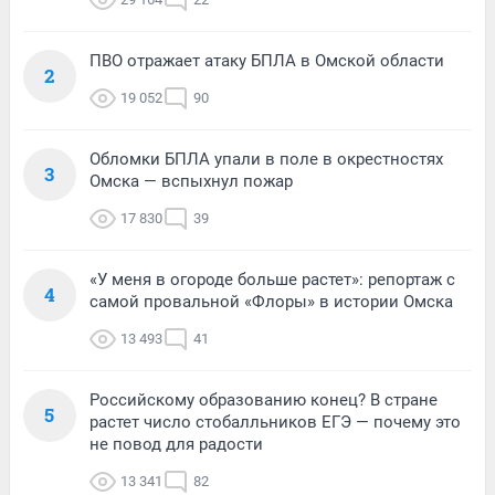
ПВО отражает атаку БПЛА в Омской области
2
19 052
90
Обломки БПЛА упали в поле в окрестностях
3
Омска — вспыхнул пожар
17 830
39
«У меня в огороде больше растет»: репортаж с
4
самой провальной «Флоры» в истории Омска
13 493
41
Российскому образованию конец? В стране
5
растет число стобалльников ЕГЭ — почему это
не повод для радости
13 341
82