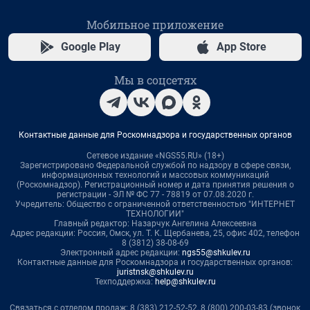
Мобильное приложение
Google Play
App Store
Мы в соцсетях
Контактные данные для Роскомнадзора и государственных органов
Сетевое издание «NGS55.RU» (18+)
Зарегистрировано Федеральной службой по надзору в сфере связи,
информационных технологий и массовых коммуникаций
(Роскомнадзор). Регистрационный номер и дата принятия решения о
регистрации - ЭЛ № ФС 77 - 78819 от 07.08.2020 г.
Учредитель: Общество с ограниченной ответственностью "ИНТЕРНЕТ
ТЕХНОЛОГИИ"
Главный редактор: Назарчук Ангелина Алексеевна
Адрес редакции: Россия, Омск, ул. Т. К. Щербанева, 25, офис 402, телефон
8 (3812) 38-08-69
Электронный адрес редакции:
ngs55@shkulev.ru
Контактные данные для Роскомнадзора и государственных органов:
juristnsk@shkulev.ru
Техподдержка:
help@shkulev.ru
Связаться с отделом продаж: 8 (383) 212-52-52, 8 (800) 200-03-83 (звонок