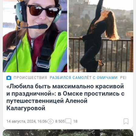
ПРОИСШЕСТВИЯ
РАЗБИЛСЯ САМОЛЁТ С ОМИЧАМИ
РЕПОР
«Любила быть максимально красивой
и праздничной»: в Омске простились с
путешественницей Аленой
Калагуровой
14 августа, 2024, 16:06
8 505
18