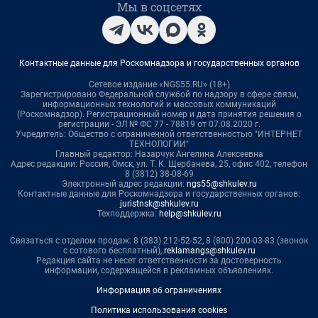
Мы в соцсетях
Контактные данные для Роскомнадзора и государственных органов
Сетевое издание «NGS55.RU» (18+)
Зарегистрировано Федеральной службой по надзору в сфере связи,
информационных технологий и массовых коммуникаций
(Роскомнадзор). Регистрационный номер и дата принятия решения о
регистрации - ЭЛ № ФС 77 - 78819 от 07.08.2020 г.
Учредитель: Общество с ограниченной ответственностью "ИНТЕРНЕТ
ТЕХНОЛОГИИ"
Главный редактор: Назарчук Ангелина Алексеевна
Адрес редакции: Россия, Омск, ул. Т. К. Щербанева, 25, офис 402, телефон
8 (3812) 38-08-69
Электронный адрес редакции:
ngs55@shkulev.ru
Контактные данные для Роскомнадзора и государственных органов:
juristnsk@shkulev.ru
Техподдержка:
help@shkulev.ru
Связаться с отделом продаж: 8 (383) 212-52-52, 8 (800) 200-03-83 (звонок
с сотового бесплатный),
reklamangs@shkulev.ru
Редакция сайта не несет ответственности за достоверность
информации, содержащейся в рекламных объявлениях.
Информация об ограничениях
Политика использования cookies