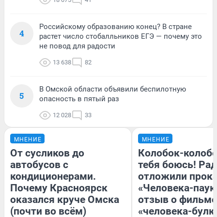
Российскому образованию конец? В стране
4
растет число стобалльников ЕГЭ — почему это
не повод для радости
13 638
82
В Омской области объявили беспилотную
5
опасность в пятый раз
12 028
33
МНЕНИЕ
МНЕНИЕ
От сусликов до
Колобок-колобо
автобусов с
тебя боюсь! Рад
кондиционерами.
отложили прок
Почему Красноярск
«Человека-паук
оказался круче Омска
отзыв о фильме
(почти во всём)
«человека-булк