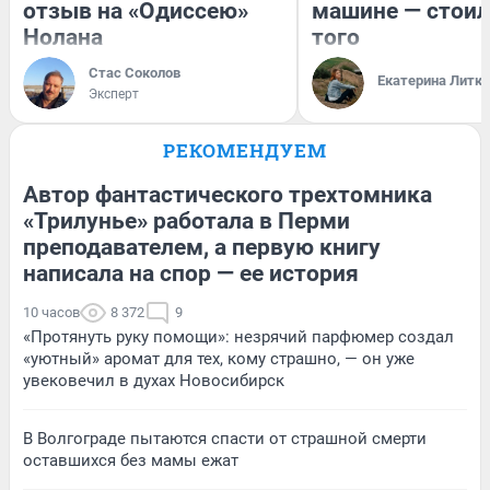
отзыв на «Одиссею»
машине — стоил
Нолана
того
Стас Соколов
Екатерина Литк
Эксперт
РЕКОМЕНДУЕМ
Автор фантастического трехтомника
«Трилунье» работала в Перми
преподавателем, а первую книгу
написала на спор — ее история
10 часов
8 372
9
«Протянуть руку помощи»: незрячий парфюмер создал
«уютный» аромат для тех, кому страшно, — он уже
увековечил в духах Новосибирск
В Волгограде пытаются спасти от страшной смерти
оставшихся без мамы ежат