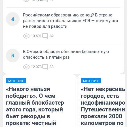
Российскому образованию конец? В стране
4
растет число стобалльников ЕГЭ — почему это
не повод для радости
13 691
82
В Омской области объявили беспилотную
5
опасность в пятый раз
12 073
33
МНЕНИЕ
МНЕНИЕ
«Никого нельзя
«Нет некрасивы
победить». О чем
городов, есть
главный блокбастер
недофинансиро
этого года, который
Путешественни
бьет рекорды в
проехали 2000
прокате: честный
километров по 