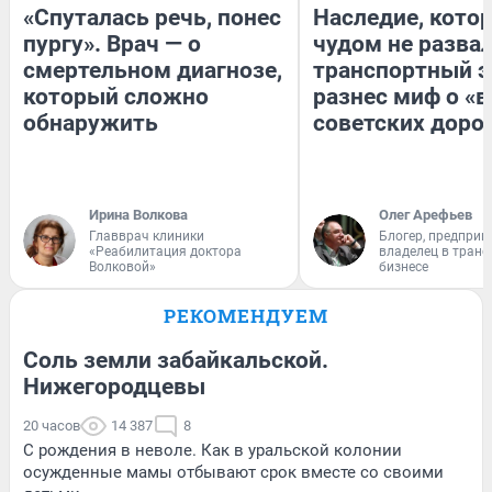
«Спуталась речь, понес
Наследие, кото
пургу». Врач — о
чудом не разва
смертельном диагнозе,
транспортный э
который сложно
разнес миф о «
обнаружить
советских доро
Ирина Волкова
Олег Арефьев
Главврач клиники
Блогер, предприн
«Реабилитация доктора
владелец в тран
Волковой»
бизнесе
РЕКОМЕНДУЕМ
Соль земли забайкальской.
Нижегородцевы
20 часов
14 387
8
С рождения в неволе. Как в уральской колонии
осужденные мамы отбывают срок вместе со своими