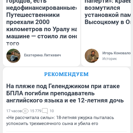
городов, есть
паперти»: краев
недофинансированные».
возмутился
Путешественники
установкой пам
проехали 2000
Высоцкому в О
километров по Уралу на
машине — стоило ли оно
того
Игорь Коновалов
Екатерина Литкевич
Историк
РЕКОМЕНДУЕМ
На пляже под Геленджиком при атаке
БПЛА погибли преподаватель
английского языка и ее 12-летняя дочь
17 часов
15 779
10
«Не рассчитала силы»: 18-летняя ужурка пыталась
успокоить трехмесячного сына и убила его