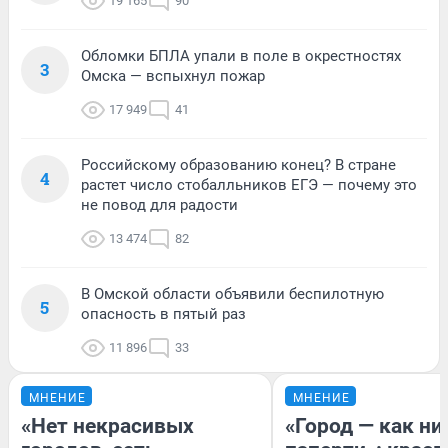
19 165
90
Обломки БПЛА упали в поле в окрестностях
3
Омска — вспыхнул пожар
17 949
41
Российскому образованию конец? В стране
4
растет число стобалльников ЕГЭ — почему это
не повод для радости
13 474
82
В Омской области объявили беспилотную
5
опасность в пятый раз
11 896
33
МНЕНИЕ
МНЕНИЕ
«Нет некрасивых
«Город — как н