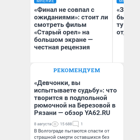
МНЕНИЕ
МНЕНИЕ
«Финал не совпал с
«За не
ожиданиями»: стоит ли
были с
смотреть фильм
турист
«Старый орел» на
отдыхе
большом экране —
честная рецензия
РЕКОМЕНДУЕМ
Ал
Надежда Губарь
за
ре
«Девчонки, вы
испытываете судьбу»: что
творится в подпольной
рюмочной на Березовой в
Рязани — обзор YA62.RU
8 августа
15 688
1
В Волгограде пытаются спасти от
страшной смерти оставшихся без