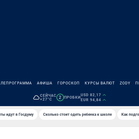
ЕЛЕПРОГРАММА
АФИША
ГОРОСКОП
КУРСЫ ВАЛЮТ
ZODY
П
USD 82,17
СЕЙЧАС
2
ПРОБКИ
+27°C
EUR 94,84
ты идут в Госдуму
Сколько стоит одеть ребенка к школе
Как подго