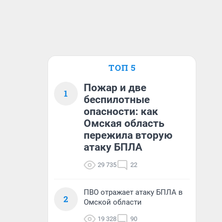
ТОП 5
Пожар и две
1
беспилотные
опасности: как
Омская область
пережила вторую
атаку БПЛА
29 735
22
ПВО отражает атаку БПЛА в
2
Омской области
19 328
90