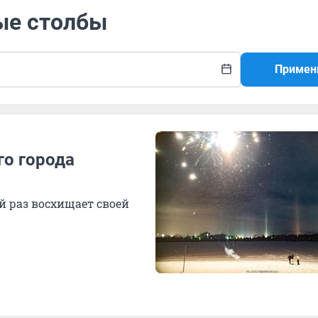
ые столбы
Примен
го города
й раз восхищает своей