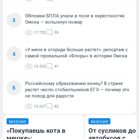
Обломки БПЛА упали в поле в окрестностях
3
Омска — вспыхнул пожар
17 720
39
«У меня в огороде больше растет»: репортаж с
4
самой провальной «Флоры» в истории Омска
13 326
41
Российскому образованию конец? В стране
5
растет число стобалльников ЕГЭ — почему это
не повод для радости
13 227
82
МНЕНИЕ
МНЕНИЕ
«Покупаешь кота в
От сусликов до
мешке»:
автобусов с