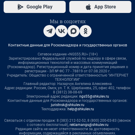
Google Play
App Store
Мы в соцсетях
Контактные данные для Роскомнадзора и государственных органов
Сетевое издание «NGS55.RU» (18+)
Зарегистрировано Федеральной службой по надзору в сфере связи,
информационных технологий и массовых коммуникаций
(Роскомнадзор). Регистрационный номер и дата принятия решения о
регистрации - ЭЛ № ФС 77 - 78819 от 07.08.2020 г.
Учредитель: Общество с ограниченной ответственностью "ИНТЕРНЕТ
ТЕХНОЛОГИИ"
Главный редактор: Назарчук Ангелина Алексеевна
Адрес редакции: Россия, Омск, ул. Т. К. Щербанева, 25, офис 402, телефон
8 (3812) 38-08-69
Электронный адрес редакции:
ngs55@shkulev.ru
Контактные данные для Роскомнадзора и государственных органов:
juristnsk@shkulev.ru
Техподдержка:
help@shkulev.ru
Связаться с отделом продаж: 8 (383) 212-52-52, 8 (800) 200-03-83 (звонок
с сотового бесплатный),
reklamangs@shkulev.ru
Редакция сайта не несет ответственности за достоверность
информации, содержащейся в рекламных объявлениях.