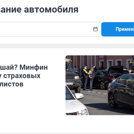
вание автомобиля
Примен
лошай? Минфин
у страховых
листов