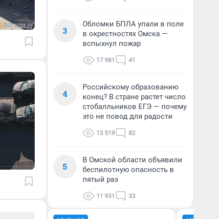
Обломки БПЛА упали в поле
3
в окрестностях Омска —
вспыхнул пожар
17 981
41
Российскому образованию
4
конец? В стране растет число
стобалльников ЕГЭ — почему
это не повод для радости
13 519
82
В Омской области объявили
5
беспилотную опасность в
пятый раз
11 931
33