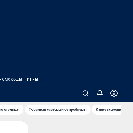
РОМОКОДЫ
ИГРЫ
го огонька»
Тюремная система и ее проблемы
Какие знаменитости 