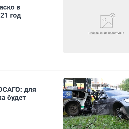
аско в
21 год
ОСАГО: для
ка будет