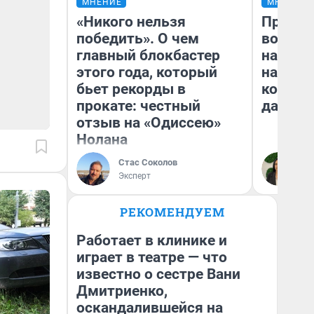
МНЕНИЕ
МНЕНИЕ
«Никого нельзя
Продаш
победить». О чем
возьмут
главный блокбастер
нам го
этого года, который
налого
бьет рекорды в
коснет
прокате: честный
даже р
отзыв на «Одиссею»
Нолана
Стас Соколов
Ан
Эксперт
РЕКОМЕНДУЕМ
Работает в клинике и
играет в театре — что
известно о сестре Вани
Дмитриенко,
оскандалившейся на