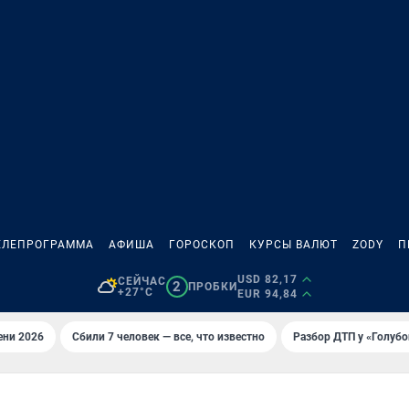
ЕЛЕПРОГРАММА
АФИША
ГОРОСКОП
КУРСЫ ВАЛЮТ
ZODY
П
USD 82,17
СЕЙЧАС
2
ПРОБКИ
+27°C
EUR 94,84
ени 2026
Сбили 7 человек — все, что известно
Разбор ДТП у «Голубо