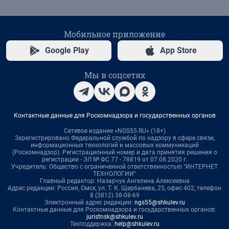
Мобильное приложение
Google Play
App Store
Мы в соцсетях
Контактные данные для Роскомнадзора и государственных органов
Сетевое издание «NGS55.RU» (18+)
Зарегистрировано Федеральной службой по надзору в сфере связи,
информационных технологий и массовых коммуникаций
(Роскомнадзор). Регистрационный номер и дата принятия решения о
регистрации - ЭЛ № ФС 77 - 78819 от 07.08.2020 г.
Учредитель: Общество с ограниченной ответственностью "ИНТЕРНЕТ
ТЕХНОЛОГИИ"
Главный редактор: Назарчук Ангелина Алексеевна
Адрес редакции: Россия, Омск, ул. Т. К. Щербанева, 25, офис 402, телефон
8 (3812) 38-08-69
Электронный адрес редакции:
ngs55@shkulev.ru
Контактные данные для Роскомнадзора и государственных органов:
juristnsk@shkulev.ru
Техподдержка:
help@shkulev.ru