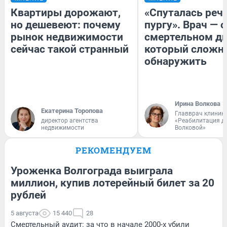
Квартиры дорожают,
«Спуталась речь
но дешевеют: почему
пургу». Врач — о
рынок недвижимости
смертельном ди
сейчас такой странный
который сложн
обнаружить
Ирина Волкова
Екатерина Торопова
Главврач клиник
директор агентства
«Реабилитация д
недвижимости
Волковой»
РЕКОМЕНДУЕМ
Уроженка Волгограда выиграла
миллион, купив лотерейный билет за 20
рублей
5 августа
15 440
28
Смертельный аудит: за что в начале 2000-х убили