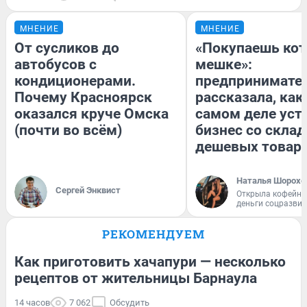
МНЕНИЕ
МНЕНИЕ
От сусликов до
«Покупаешь кот
автобусов с
мешке»:
кондиционерами.
предпринимате
Почему Красноярск
рассказала, как
оказался круче Омска
самом деле уст
(почти во всём)
бизнес со скла
дешевых товар
Наталья Шорохо
Сергей Энквист
Открыла кофейну
деньги соцразви
РЕКОМЕНДУЕМ
Как приготовить хачапури — несколько
рецептов от жительницы Барнаула
14 часов
7 062
Обсудить