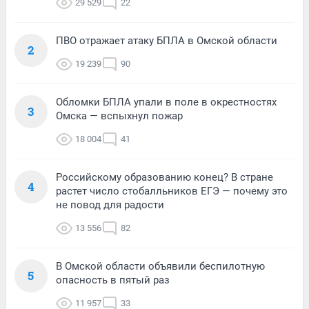
29 529
22
ПВО отражает атаку БПЛА в Омской области
2
19 239
90
Обломки БПЛА упали в поле в окрестностях
3
Омска — вспыхнул пожар
18 004
41
Российскому образованию конец? В стране
4
растет число стобалльников ЕГЭ — почему это
не повод для радости
13 556
82
В Омской области объявили беспилотную
5
опасность в пятый раз
11 957
33