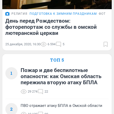
РЕЛИГИЯ
ПОДГОТОВКА К ЗИМНИМ ПРАЗДНИКАМ
ФОТОРЕ
День перед Рождеством:
фоторепортаж со службы в омской
лютеранской церкви
25 декабря, 2020, 16:30
6 594
5
ТОП 5
Пожар и две беспилотные
1
опасности: как Омская область
пережила вторую атаку БПЛА
29 274
22
ПВО отражает атаку БПЛА в Омской области
2