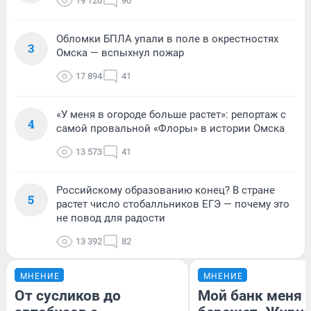
19 120
90
Обломки БПЛА упали в поле в окрестностях
3
Омска — вспыхнул пожар
17 894
41
«У меня в огороде больше растет»: репортаж с
4
самой провальной «Флоры» в истории Омска
13 573
41
Российскому образованию конец? В стране
5
растет число стобалльников ЕГЭ — почему это
не повод для радости
13 392
82
МНЕНИЕ
МНЕНИЕ
От сусликов до
Мой банк меня