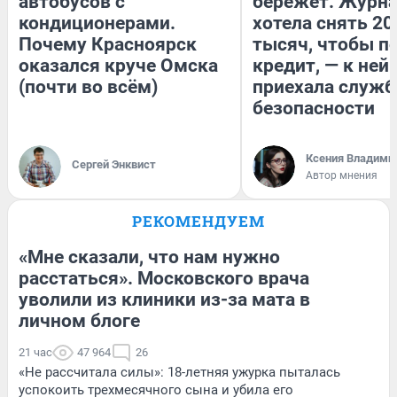
автобусов с
бережет. Журн
кондиционерами.
хотела снять 20
Почему Красноярск
тысяч, чтобы п
оказался круче Омска
кредит, — к ней
(почти во всём)
приехала служб
безопасности
Ксения Владими
Сергей Энквист
Автор мнения
РЕКОМЕНДУЕМ
«Мне сказали, что нам нужно
расстаться». Московского врача
уволили из клиники из-за мата в
личном блоге
21 час
47 964
26
«Не рассчитала силы»: 18-летняя ужурка пыталась
успокоить трехмесячного сына и убила его