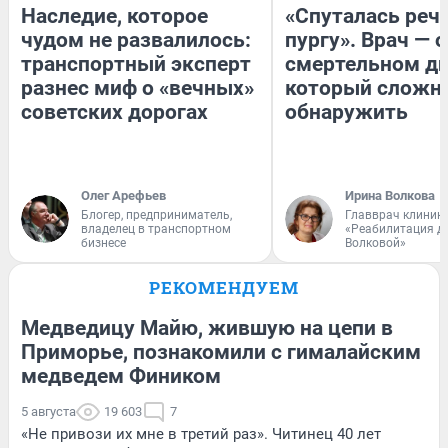
Наследие, которое
«Спуталась речь
чудом не развалилось:
пургу». Врач — о
транспортный эксперт
смертельном ди
разнес миф о «вечных»
который сложн
советских дорогах
обнаружить
Олег Арефьев
Ирина Волкова
Блогер, предприниматель,
Главврач клиник
владелец в транспортном
«Реабилитация д
бизнесе
Волковой»
РЕКОМЕНДУЕМ
Медведицу Майю, жившую на цепи в
Приморье, познакомили с гималайским
медведем Фиником
5 августа
19 603
7
«Не привози их мне в третий раз». Читинец 40 лет