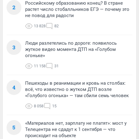
Российскому образованию конец? В стране
2
растет число стобалльников ЕГЭ — почему это
не повод для радости
13 828
82
Люди разлетелись по дороге: появилось
3
жуткое видео момента ДТП на «Голубом
огоньке»
11 158
31
Пешеходы в реанимации и кровь на столбах:
4
всё, что известно о жутком ДТП возле
«Голубого огонька» — там сбили семь человек
8 058
15
«Материалов нет, зарплату не платят»: мост у
5
Телецентра не сдадут к 1 сентября — что
происходит на объекте