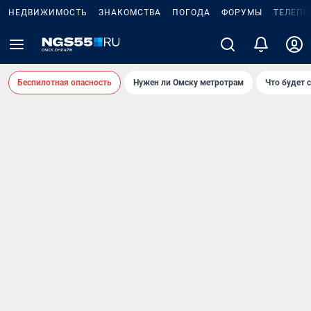
НЕДВИЖИМОСТЬ
ЗНАКОМСТВА
ПОГОДА
ФОРУМЫ
ТЕЛЕПР
Беспилотная опасность
Нужен ли Омску метротрам
Что будет 