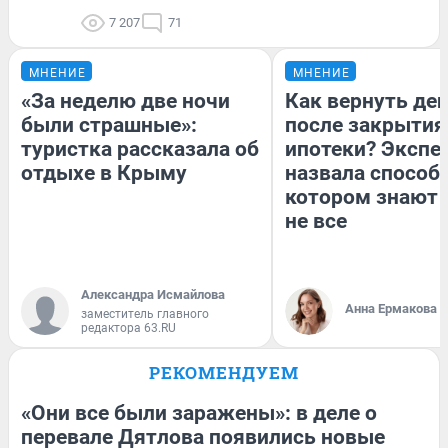
7 207
71
МНЕНИЕ
МНЕНИЕ
«За неделю две ночи
Как вернуть де
были страшные»:
после закрытия
туристка рассказала об
ипотеки? Экспе
отдыхе в Крыму
назвала способ,
котором знают 
не все
Александра Исмайлова
Анна Ермакова
заместитель главного
редактора 63.RU
РЕКОМЕНДУЕМ
«Они все были заражены»: в деле о
перевале Дятлова появились новые